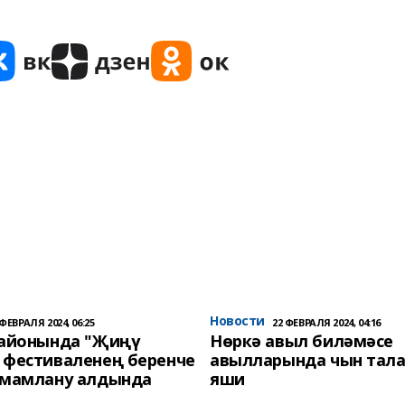
Новости
 ФЕВРАЛЯ 2024, 06:25
22 ФЕВРАЛЯ 2024, 04:16
районында "Җиңү
Нөркә авыл биләмәсе
 фестиваленең беренче
авылларында чын тала
әмамлану алдында
яши