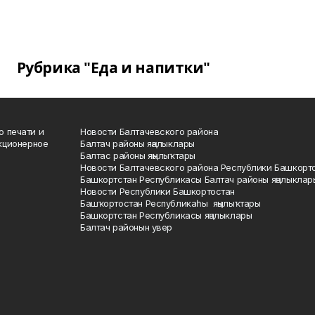
Рубрика "Еда и напитки"
о печати и
Новости Балтачевского района
кционерное
Балтач районы яңалыклары
Балтас районы яңылыҡтары
Новости Балтачевского района Республики Башкорт
Башкортстан Республикасы Балтач районы яңалыклар
Новости Республики Башкортостан
Башҡортостан Республикаһы яңылыҡтары
Башкортстан Республикасы яңалыклары
Балтач районын увер