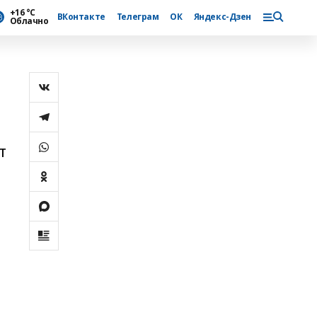
+16 °С
ВКонтакте
Телеграм
ОК
Яндекс-Дзен
Облачно
т