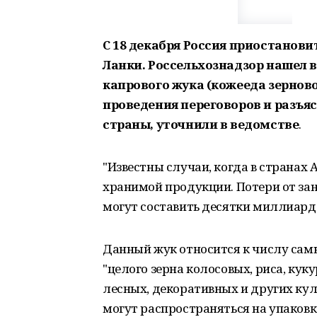
С 18 декабря Россия приостанов
Ланки. Россельхознадзор нашел в
капрового жука (кожееда зерново
проведения переговоров и разъя
страны, уточнили в ведомстве
.
"Известны случаи, когда в странах
хранимой продукции. Потери от зан
могут составить десятки миллиардов
Данный жук относится к числу сам
"целого зерна колосовых, риса, кук
лесных, декоративных и других кул
могут распространяться на упаковке