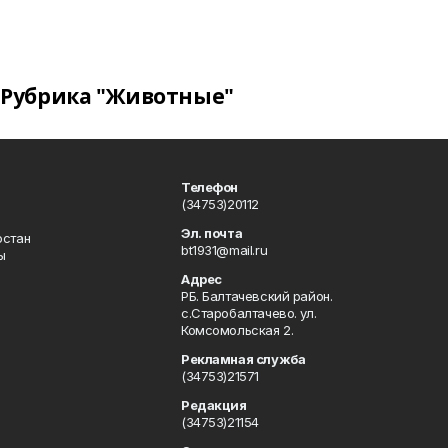
Рубрика "Животные"
Телефон
(34753)20112
Эл. почта
остан
bt1931@mail.ru
ы
Адрес
РБ. Балтачевский район.
с.Старобалтачево. ул.
Комсомольская 2.
Рекламная служба
(34753)21571
Редакция
(34753)21154