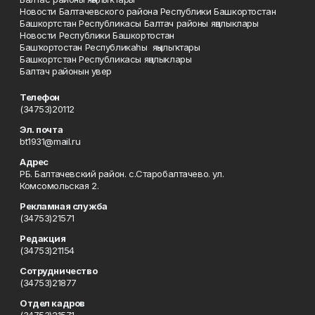
Новости Балтачевского района Республики Башкортостан
Башкортстан Республикасы Балтач районы яңалыклары
Новости Республики Башкортостан
Башҡортостан Республикаһы яңылыҡтары
Башкортстан Республикасы яңалыклары
Балтач районын увер
Телефон
(34753)20112
Эл. почта
bt1931@mail.ru
Адрес
РБ. Балтачевский район. с.Старобалтачево. ул.
Комсомольская 2.
Рекламная служба
(34753)21571
Редакция
(34753)21154
Сотрудничество
(34753)21877
Отдел кадров