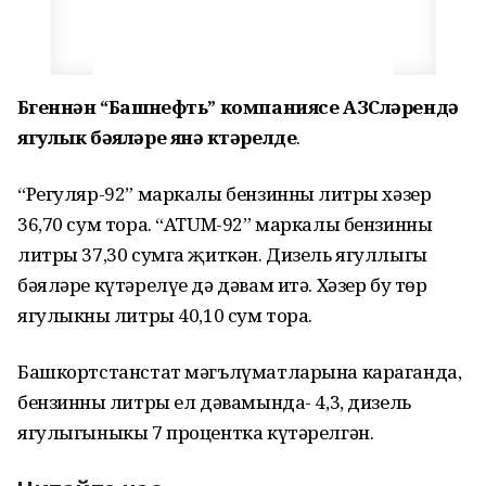
Бүгеннән “Башнефть” компаниясе АЗСләрендә
ягулык бәяләре янә күтәрелде
.
“Регуляр-92” маркалы бензинның литры хәзер
36,70 сум тора. “ATUM-92” маркалы бензинның
литры 37,30 сумга җиткән. Дизель ягуллыгы
бәяләре күтәрелүе дә дәвам итә. Хәзер бу төр
ягулыкның литры 40,10 сум тора.
Башкортстанстат мәгълүматларына караганда,
бензинның литры ел дәвамында- 4,3, дизель
ягулыгыныкы 7 процентка күтәрелгән.