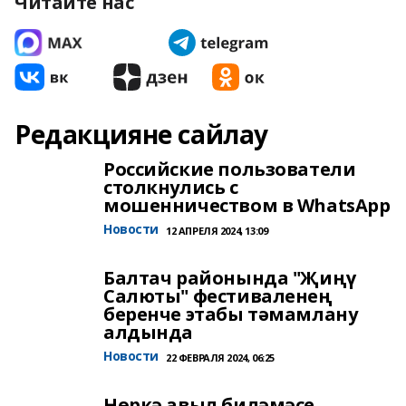
Читайте нас
Редакцияне сайлау
Российские пользователи
столкнулись с
мошенничеством в WhatsApp
Новости
12 АПРЕЛЯ 2024, 13:09
Балтач районында "Җиңү
Салюты" фестиваленең
беренче этабы тәмамлану
алдында
Новости
22 ФЕВРАЛЯ 2024, 06:25
Нөркә авыл биләмәсе