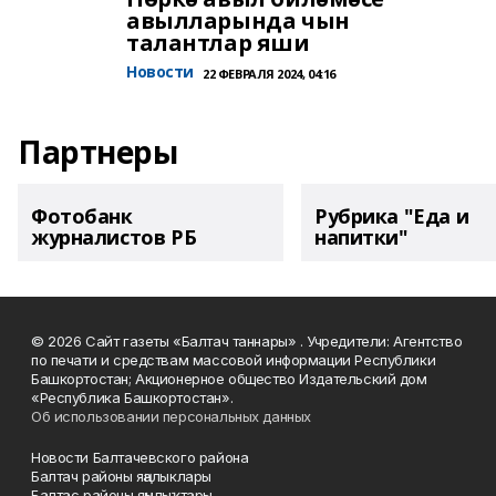
авылларында чын
талантлар яши
Новости
22 ФЕВРАЛЯ 2024, 04:16
Партнеры
Фотобанк
Рубрика "Еда и
журналистов РБ
напитки"
© 2026 Сайт газеты «Балтач таннары» . Учредители: Агентство
по печати и средствам массовой информации Республики
Башкортостан; Акционерное общество Издательский дом
«Республика Башкортостан».
Об использовании персональных данных
Новости Балтачевского района
Балтач районы яңалыклары
Балтас районы яңылыҡтары