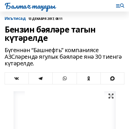
Балтач таңнары
Икътисад
13 ДЕКАБРЯ 2017, 08:11
Бензин бәяләре тагын
күтәрелде
Бүгеннән “Башнефть” компаниясе
АЗСләрендә ягулык бәяләре янә 30 тиенгә
күтәрелде.