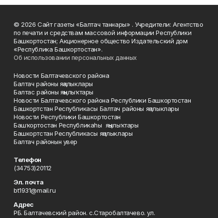
© 2026 Сайт газеты «Балтач таннары» . Учредители: Агентство
по печати и средствам массовой информации Республики
Башкортостан; Акционерное общество Издательский дом
«Республика Башкортостан».
Об использовании персональных данных
Новости Балтачевского района
Балтач районы яңалыклары
Балтас районы яңылыҡтары
Новости Балтачевского района Республики Башкортостан
Башкортстан Республикасы Балтач районы яңалыклары
Новости Республики Башкортостан
Башҡортостан Республикаһы яңылыҡтары
Башкортстан Республикасы яңалыклары
Балтач районын увер
Телефон
(34753)20112
Эл. почта
bt1931@mail.ru
Адрес
РБ. Балтачевский район. с.Старобалтачево. ул.