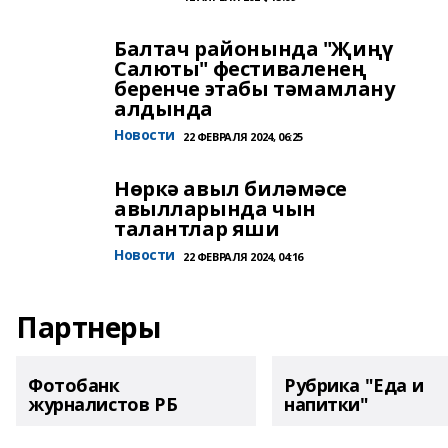
Балтач районында "Җиңү
Салюты" фестиваленең
беренче этабы тәмамлану
алдында
Новости
22 ФЕВРАЛЯ 2024, 06:25
Нөркә авыл биләмәсе
авылларында чын
талантлар яши
Новости
22 ФЕВРАЛЯ 2024, 04:16
Партнеры
Фотобанк
Рубрика "Еда и
журналистов РБ
напитки"