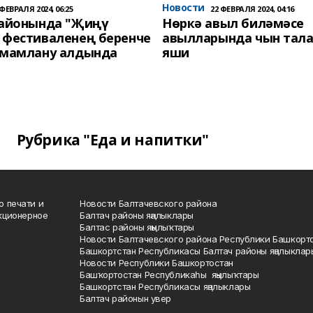
Новости
 ФЕВРАЛЯ 2024, 06:25
22 ФЕВРАЛЯ 2024, 04:16
районында "Җиңү
Нөркә авыл биләмәсе
 фестиваленең беренче
авылларында чын тала
әмамлану алдында
яши
Рубрика "Еда и напитки"
о печати и
Новости Балтачевского района
кционерное
Балтач районы яңалыклары
Балтас районы яңылыҡтары
Новости Балтачевского района Республики Башкорт
Башкортстан Республикасы Балтач районы яңалыклар
Новости Республики Башкортостан
Башҡортостан Республикаһы яңылыҡтары
Башкортстан Республикасы яңалыклары
Балтач районын увер