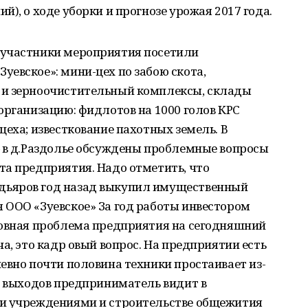
), о ходе уборки и прогнозе урожая 2017 года.
 участники мероприятия посетили
евское»: мини-цех по забою скота,
 и зерноочистительный комплексы, склады
организацию: фидлотов на 1000 голов КРС
цеха; известкование пахотных земель. В
— в д.Раздолье обсуждены проблемные вопросы
та предприятия. Надо отметить, что
ьяров год назад выкупил имущественный
 ООО «Зуевское» За год работы инвестором
новная проблема предприятия на сегодняшний
а, это кадр овый вопрос. На предприятии есть
евно почти половина техники простаивает из-
з выходов предприниматель видит в
ми учреждениями и строительстве общежития