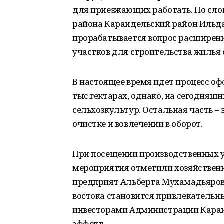
для приезжающих работать. По сл
района Караидельский район Ильда
прорабатывается вопрос расширени
участков для строительства жилья
В настоящее время идет процесс оф
тыс.гектарах, однако, на сегодняшн
сельхозкультур. Остальная часть –
очистке и вовлечении в оборот.
При посещении производственных у
мероприятия отметили хозяйствен
предприят Альберта Мухамадьярова.
востока становится привлекательны
инвесторами Администрации Караи
эффект.