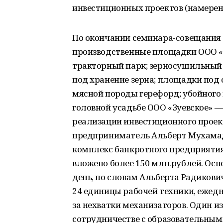
инвестиционных проектов (намерений
По окончании семинара-совещания
производственные площадки ООО «Зу
тракторный парк; зерносушильный
под хранение зерна; площадки под 
мясной породы герефорд; убойного 
головной усадьбе ООО «Зуевское» 
реализации инвестиционного проек
предприниматель Альберт Мухамад
комплекс банкротного предприятия
вложено более 150 млн.рублей. Ос
день, по словам Альберта Радикович
24 единицы рабочей техники, ежедн
за нехватки механизаторов. Один и
сотрудничестве с образовательны