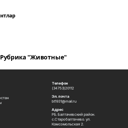
нтлар
Рубрика "Животные"
Телефон
(34753)20112
Эл. почта
остан
bt1931@mail.ru
ы
Адрес
РБ. Балтачевский район.
с.Старобалтачево. ул.
Комсомольская 2.