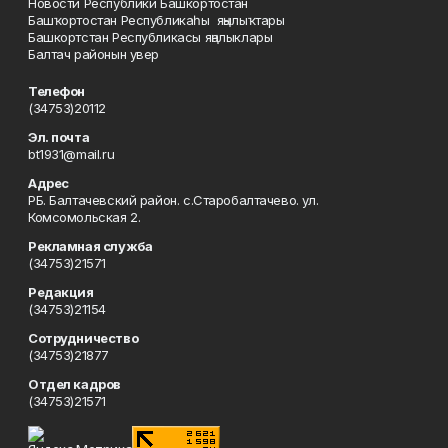
Новости Республики Башкортостан
Башҡортостан Республикаһы яңылыҡтары
Башкортстан Республикасы яңалыклары
Балтач районын увер
Телефон
(34753)20112
Эл. почта
bt1931@mail.ru
Адрес
РБ. Балтачевский район. с.Старобалтачево. ул.
Комсомольская 2.
Рекламная служба
(34753)21571
Редакция
(34753)21154
Сотрудничество
(34753)21877
Отдел кадров
(34753)21571