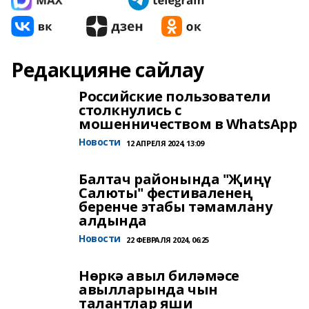
Редакцияне сайлау
Российские пользователи
столкнулись с
мошенничеством в WhatsApp
Новости
12 АПРЕЛЯ 2024, 13:09
Балтач районында "Җиңү
Салюты" фестиваленең
беренче этабы тәмамлану
алдында
Новости
22 ФЕВРАЛЯ 2024, 06:25
Нөркә авыл биләмәсе
авылларында чын
талантлар яши