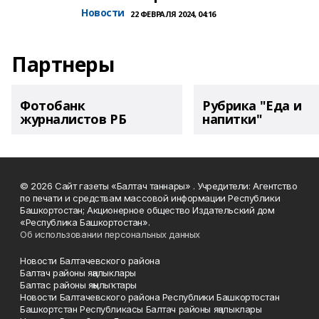
Новости
22 ФЕВРАЛЯ 2024, 04:16
Партнеры
Фотобанк
Рубрика "Еда и
журналистов РБ
напитки"
© 2026 Сайт газеты «Балтач таннары» . Учредители: Агентство
по печати и средствам массовой информации Республики
Башкортостан; Акционерное общество Издательский дом
«Республика Башкортостан».
Об использовании персональных данных
Новости Балтачевского района
Балтач районы яңалыклары
Балтас районы яңылыҡтары
Новости Балтачевского района Республики Башкортостан
Башкортстан Республикасы Балтач районы яңалыклары