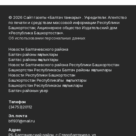
© 2026 Сайт газеты «Балтач таннары» . Учредители: Агентство
по печати и средствам массовой информации Республики
Башкортостан; Акционерное общество Издательский дом
«Республика Башкортостан».
Об использовании персональных данных
Новости Балтачевского района
Балтач районы яңалыклары
Балтас районы яңылыҡтары
Новости Балтачевского района Республики Башкортостан
Башкортстан Республикасы Балтач районы яңалыклары
Новости Республики Башкортостан
Башҡортостан Республикаһы яңылыҡтары
Башкортстан Республикасы яңалыклары
Балтач районын увер
Телефон
(34753)20112
Эл. почта
bt1931@mail.ru
Адрес
РБ. Балтачевский район. с.Старобалтачево. ул.