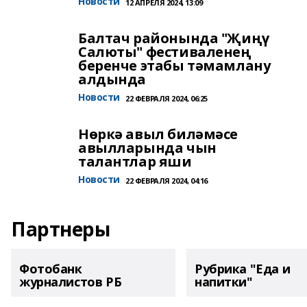
Новости
12 АПРЕЛЯ 2024, 13:09
Балтач районында "Җиңү
Салюты" фестиваленең
беренче этабы тәмамлану
алдында
Новости
22 ФЕВРАЛЯ 2024, 06:25
Нөркә авыл биләмәсе
авылларында чын
талантлар яши
Новости
22 ФЕВРАЛЯ 2024, 04:16
Партнеры
Фотобанк
Рубрика "Еда и
журналистов РБ
напитки"