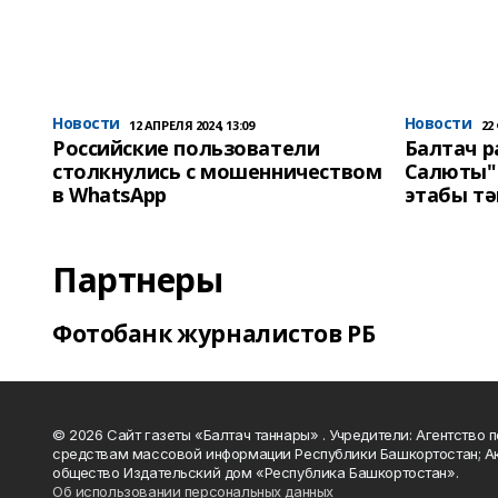
Новости
Новости
12 АПРЕЛЯ 2024, 13:09
22
Российские пользователи
Балтач 
столкнулись с мошенничеством
Салюты"
в WhatsApp
этабы т
Партнеры
Фотобанк журналистов РБ
© 2026 Сайт газеты «Балтач таннары» . Учредители: Агентство п
средствам массовой информации Республики Башкортостан; А
общество Издательский дом «Республика Башкортостан».
Об использовании персональных данных