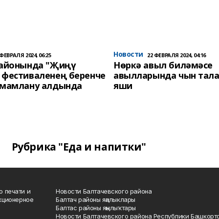
Новости
 ФЕВРАЛЯ 2024, 06:25
22 ФЕВРАЛЯ 2024, 04:16
районында "Җиңү
Нөркә авыл биләмәсе
 фестиваленең беренче
авылларында чын тала
әмамлану алдында
яши
Рубрика "Еда и напитки"
о печати и
Новости Балтачевского района
кционерное
Балтач районы яңалыклары
Балтас районы яңылыҡтары
Новости Балтачевского района Республики Башкорт