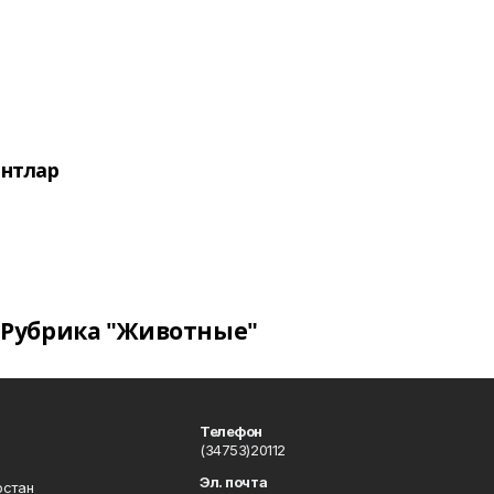
нтлар
Рубрика "Животные"
Телефон
(34753)20112
Эл. почта
остан