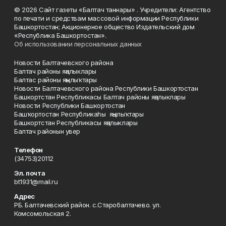
© 2026 Сайт газеты «Балтач таннары» . Учредители: Агентство
по печати и средствам массовой информации Республики
Башкортостан; Акционерное общество Издательский дом
«Республика Башкортостан».
Об использовании персональных данных
Новости Балтачевского района
Балтач районы яңалыклары
Балтас районы яңылыҡтары
Новости Балтачевского района Республики Башкортостан
Башкортстан Республикасы Балтач районы яңалыклары
Новости Республики Башкортостан
Башҡортостан Республикаһы яңылыҡтары
Башкортстан Республикасы яңалыклары
Балтач районын увер
Телефон
(34753)20112
Эл. почта
bt1931@mail.ru
Адрес
РБ. Балтачевский район. с.Старобалтачево. ул.
Комсомольская 2.