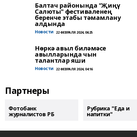
Балтач районында "Җиңү
Салюты" фестиваленең
беренче этабы тәмамлану
алдында
Новости
22 ФЕВРАЛЯ 2024, 06:25
Нөркә авыл биләмәсе
авылларында чын
талантлар яши
Новости
22 ФЕВРАЛЯ 2024, 04:16
Партнеры
Фотобанк
Рубрика "Еда и
журналистов РБ
напитки"