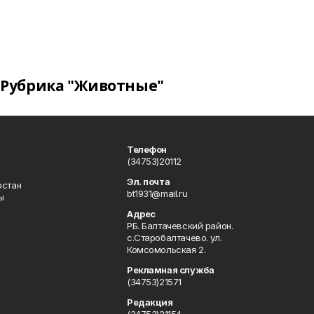
Рубрика "Животные"
Телефон
(34753)20112
Эл. почта
остан
bt1931@mail.ru
ы
Адрес
РБ. Балтачевский район.
с.Старобалтачево. ул.
Комсомольская 2.
Рекламная служба
(34753)21571
Редакция