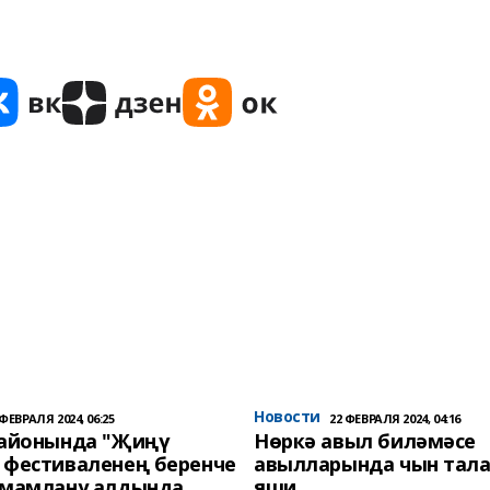
Новости
 ФЕВРАЛЯ 2024, 06:25
22 ФЕВРАЛЯ 2024, 04:16
районында "Җиңү
Нөркә авыл биләмәсе
 фестиваленең беренче
авылларында чын тала
әмамлану алдында
яши