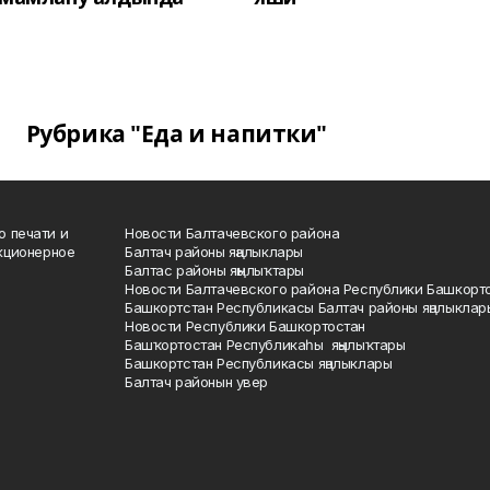
Рубрика "Еда и напитки"
о печати и
Новости Балтачевского района
кционерное
Балтач районы яңалыклары
Балтас районы яңылыҡтары
Новости Балтачевского района Республики Башкорт
Башкортстан Республикасы Балтач районы яңалыклар
Новости Республики Башкортостан
Башҡортостан Республикаһы яңылыҡтары
Башкортстан Республикасы яңалыклары
Балтач районын увер