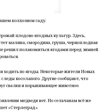
ывшем колхозном саду.
урожай плодово-ягодных культур. Здесь,
стет малина, смородина, груша, черноплодная
оже решил полакомиться ягодами перед зимней
роваться.
и ходить по ягоды. Некоторые жители Новых
 следы косолапого. Другие сообщают, что
руг свалки и порыкивающее животное.
вления медведя нет. Но сельчанам всё же
шет «Стерлеград».