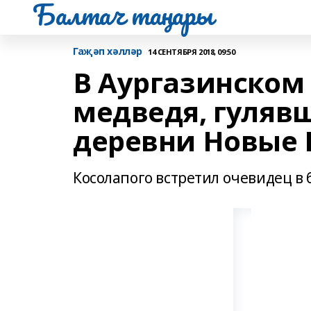
Балтач таңнары
Гаҗәп хәлләр
14 СЕНТЯБРЯ 2018, 09:50
В Аургазинском
медведя, гуляв
деревни Новые
Косолапого встретил очевидец в