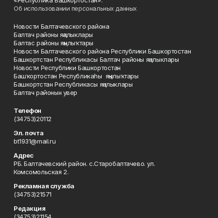
«Республика Башкортостан».
Об использовании персональных данных
Новости Балтачевского района
Балтач районы яңалыклары
Балтас районы яңылыҡтары
Новости Балтачевского района Республики Башкортостан
Башкортстан Республикасы Балтач районы яңалыклары
Новости Республики Башкортостан
Башҡортостан Республикаһы яңылыҡтары
Башкортстан Республикасы яңалыклары
Балтач районын увер
Телефон
(34753)20112
Эл. почта
bt1931@mail.ru
Адрес
РБ. Балтачевский район. с.Старобалтачево. ул.
Комсомольская 2.
Рекламная служба
(34753)21571
Редакция
(34753)21154