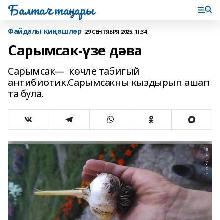
Балтач таңнары
Файдалы киңәшләр
29 СЕНТЯБРЯ 2025, 11:34
Сарымсак-үзе дәва
Сарымсак— көчле табигый
антибиотик.Сарымсакны кыздырып ашап
та була.