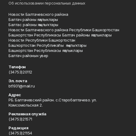
Об использовании персональных данных
Новости Балтачевского района
Балтач районы яңалыклары
Балтас районы яңылыҡтары
Новости Балтачевского района Республики Башкортостан
Башкортстан Республикасы Балтач районы яңалыклары
Новости Республики Башкортостан
Башҡортостан Республикаһы яңылыҡтары
Башкортстан Республикасы яңалыклары
Балтач районын увер
Телефон
(34753)20112
Эл. почта
bt1931@mail.ru
Адрес
РБ. Балтачевский район. с.Старобалтачево. ул.
Комсомольская 2.
Рекламная служба
(34753)21571
Редакция
(34753)21154