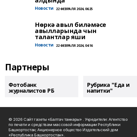
алдында
Новости
22 ФЕВРАЛЯ 2024, 06:25
Нөркә авыл биләмәсе
авылларында чын
талантлар яши
Новости
22 ФЕВРАЛЯ 2024, 04:16
Партнеры
Фотобанк
Рубрика "Еда и
журналистов РБ
напитки"
© 2026 Сайт газеты «Балтач таннары» . Учредители: Агентство
по печати и средствам массовой информации Республики
Башкортостан; Акционерное общество Издательский дом
«Республика Башкортостан».