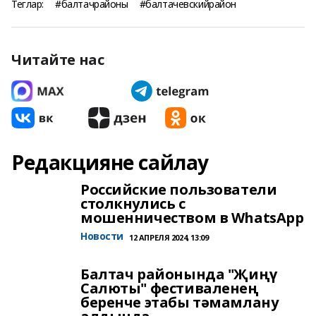
Теглар:
#балтачрайоны
#балтачевскийрайон
Читайте нас
Редакцияне сайлау
Российские пользователи
столкнулись с
мошенничеством в WhatsApp
Новости
12 АПРЕЛЯ 2024, 13:09
Балтач районында "Җиңү
Салюты" фестиваленең
беренче этабы тәмамлану