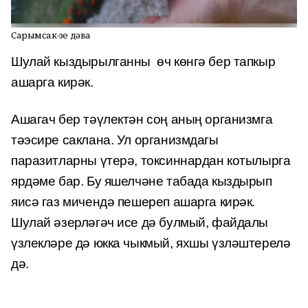
Сарымсак-үзе дәва
Шулай кыздырылганны өч көнгә бер тапкыр
ашарга кирәк.
Ашагач бер тәүлектән соң аның организмга
тәэсире саклана. Ул организмдагы
паразитларны үтерә, токсиннардан котылырга
ярдәме бар. Бу яшелчәне табада кыздырып
яисә газ мичендә пешереп ашарга кирәк.
Шулай әзерләгәч исе дә булмый, файдалы
үзлекләре дә юкка чыкмый, яхшы үзләштерелә
дә.