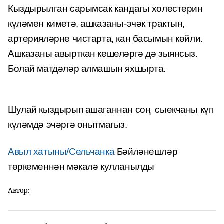
Кыздырылган сарымсак кандагы холестерин
күләмен киметә, ашказаны-эчәк трактын,
артерияләрне чистарта, кан басымын көйли.
Ашказаны авырткан кешеләргә дә зыянсыз.
Болай матдәләр алмашын яхшырта.
Шулай кыздырып ашаганнан соң сыекчаны күп
күләмдә эчәргә онытмагыз.
Авыл хатыны/Сельчанка
Бәйләнешләр
төркеменнән мәкалә кулланылды
Автор: