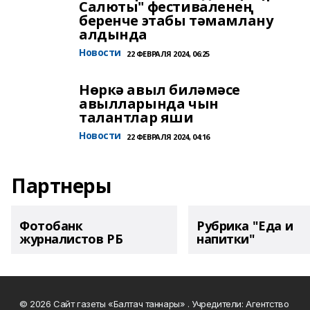
Салюты" фестиваленең
беренче этабы тәмамлану
алдында
Новости
22 ФЕВРАЛЯ 2024, 06:25
Нөркә авыл биләмәсе
авылларында чын
талантлар яши
Новости
22 ФЕВРАЛЯ 2024, 04:16
Партнеры
Фотобанк
Рубрика "Еда и
журналистов РБ
напитки"
© 2026 Сайт газеты «Балтач таннары» . Учредители: Агентство