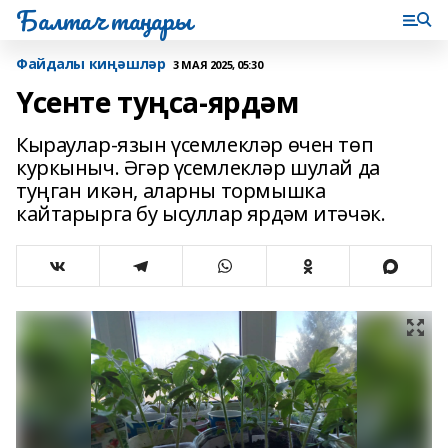
Балтач таңнары
Файдалы киңәшләр
3 МАЯ 2025, 05:30
Үсенте туңса-ярдәм
Кыраулар-язын үсемлекләр өчен төп
куркыныч. Әгәр үсемлекләр шулай да
туңган икән, аларны тормышка
кайтарырга бу ысуллар ярдәм итәчәк.