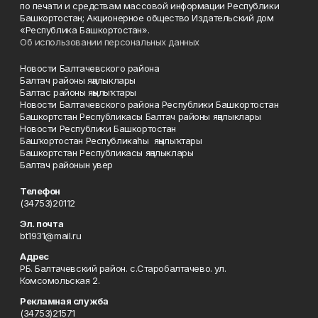
по печати и средствам массовой информации Республики
Башкортостан; Акционерное общество Издательский дом
«Республика Башкортостан».
Об использовании персональных данных
Новости Балтачевского района
Балтач районы яңалыклары
Балтас районы яңылыҡтары
Новости Балтачевского района Республики Башкортостан
Башкортстан Республикасы Балтач районы яңалыклары
Новости Республики Башкортостан
Башҡортостан Республикаһы яңылыҡтары
Башкортстан Республикасы яңалыклары
Балтач районын увер
Телефон
(34753)20112
Эл. почта
bt1931@mail.ru
Адрес
РБ. Балтачевский район. с.Старобалтачево. ул.
Комсомольская 2.
Рекламная служба
(34753)21571