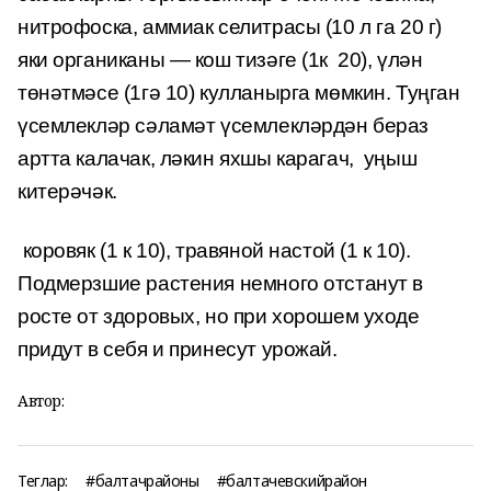
нитрофоска, аммиак селитрасы (10 л га 20 г)
яки органиканы — кош тизәге (1к 20), үлән
төнәтмәсе (1гә 10) кулланырга мөмкин.
Туңган
үсемлекләр сәламәт үсемлекләрдән бераз
артта калачак
, ләкин яхшы карагач, уңыш
китерәчәк.
коровяк (1 к 10), травяной настой (1 к 10).
Подмерзшие pacтения немного отстанут в
росте от здоровых, но при хорошем уходе
придут в себя и принесут урожай.
Автор:
Теглар:
#балтачрайоны
#балтачевскийрайон