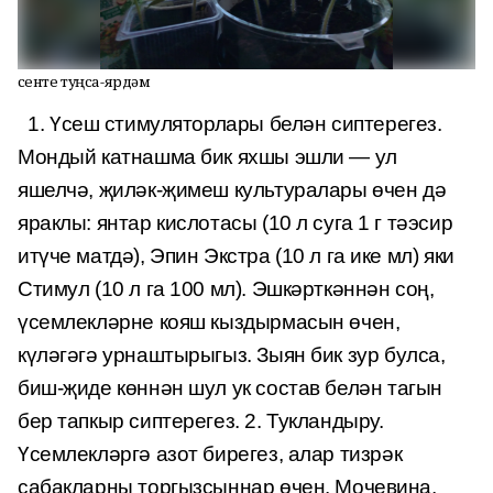
Үсенте туңса-ярдәм
1.
Үсеш
стимуляторлары
белән сиптерегез
.
Мондый катнашма бик яхшы эшли — ул
яшелчә, җиләк-җимеш культуралары өчен дә
яраклы: янтар кислотасы (
10 л суга 1 г тәэсир
итүче матдә
)
, Эпин Экстра (10 л га ике мл) яки
Стимул (10 л га 100 мл).
Эшкәрткәннән
соң,
үсемлекләрне кояш кыздырмасын өчен,
күләгәгә урнаштырыгыз.
Зыян
бик зур
булса
,
биш
-җиде көннән
шул
ук состав
белән тагын
бер тапкыр сиптерегез
.
2.
Тукландыру.
Үсемлекләргә
азот
бирегез
, алар тизрәк
сабакларны торгызсыннар өчен.
Мочевина,