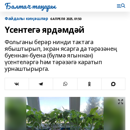
Балтач таңнары
Файдалы киңәшләр
6 АПРЕЛЯ 2025, 01:50
Үсентегә ярдәмдәй
Фольганы берәр нинди тактага
ябыштырып, экран ясарга да тәрәзәнең
буеннан-буена (бүлмә ягыннан)
үсентеләргә һәм тәрәзәгә каратып
урнаштырырга.