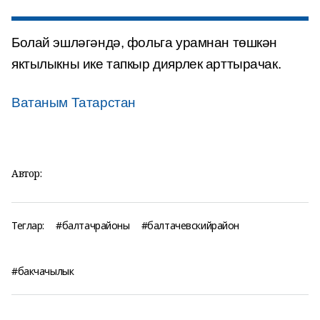
Болай эшләгәндә, фольга урамнан төшкән
яктылыкны ике тапкыр диярлек арттырачак.
Ватаным Татарстан
Автор:
Теглар:
#балтачрайоны
#балтачевскийрайон
#бакчачылык