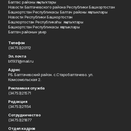
Балтас районы яңылыҡтары
Новости Балтачевского района Республики Башкортостан
Башкортстан Республикасы Балтач районы яңалыклары
Новости Республики Башкортостан
Башҡортостан Республикаһы яңылыҡтары
Башкортстан Республикасы яңалыклары
Балтач районын увер
Телефон
(34753)20112
Эл. почта
bt1931@mail.ru
Адрес
РБ. Балтачевский район. с.Старобалтачево. ул.
Комсомольская 2.
Рекламная служба
(34753)21571
Редакция
(34753)21154
Сотрудничество
(34753)21877
Отдел кадров