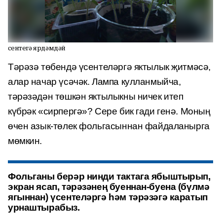
Үсентегә ярдәмдәй
Тәрәзә төбендә үсентеләргә яктылык җитмәсә,
алар начар үсәчәк. Лампа кулланмыйча,
тәрәзәдән төшкән яктылыкны ничек итеп
күбрәк «сирпергә»? Сере бик гади генә. Моның
өчен азык-төлек фольгасыннан файдаланырга
мөмкин.
Фольганы берәр нинди тактага ябыштырып,
экран ясап, тәрәзәнең буеннан-буена (бүлмә
ягыннан) үсентеләргә һәм тәрәзәгә каратып
урнаштырабыз.