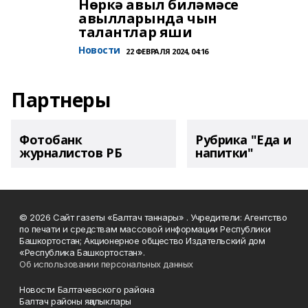
Нөркә авыл биләмәсе
авылларында чын
талантлар яши
Новости
22 ФЕВРАЛЯ 2024, 04:16
Партнеры
Фотобанк
Рубрика "Еда и
журналистов РБ
напитки"
© 2026 Сайт газеты «Балтач таннары» . Учредители: Агентство
по печати и средствам массовой информации Республики
Башкортостан; Акционерное общество Издательский дом
«Республика Башкортостан».
Об использовании персональных данных
Новости Балтачевского района
Балтач районы яңалыклары