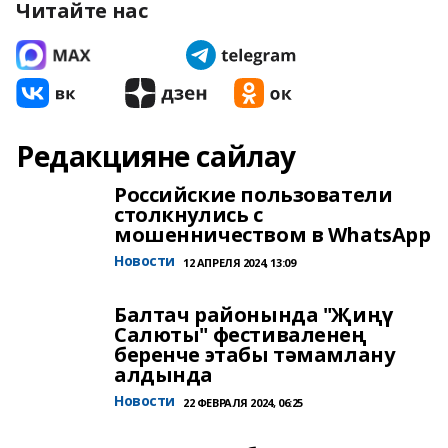
Читайте нас
Редакцияне сайлау
Российские пользователи
столкнулись с
мошенничеством в WhatsApp
Новости
12 АПРЕЛЯ 2024, 13:09
Балтач районында "Җиңү
Салюты" фестиваленең
беренче этабы тәмамлану
алдында
Новости
22 ФЕВРАЛЯ 2024, 06:25