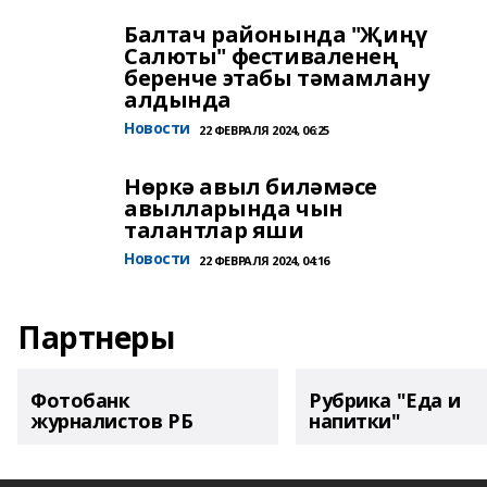
Балтач районында "Җиңү
Салюты" фестиваленең
беренче этабы тәмамлану
алдында
Новости
22 ФЕВРАЛЯ 2024, 06:25
Нөркә авыл биләмәсе
авылларында чын
талантлар яши
Новости
22 ФЕВРАЛЯ 2024, 04:16
Партнеры
Фотобанк
Рубрика "Еда и
журналистов РБ
напитки"