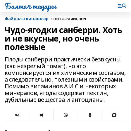
Балтач таңнары
Файдалы киңәшләр
30 ОКТЯБРЯ 2018, 08:39
Чудо-ягодки санберри. Хоть
и не вкусные, но очень
полезные
Плоды санберри практически безвкусны
(как незрелый томат), но это
компенсируется их химическим составом,
а следовательно, полезными свойствами.
Помимо витаминов А И С и некоторых
минералов, ягоды содержат пектин,
дубильные вещества и антоцианы.