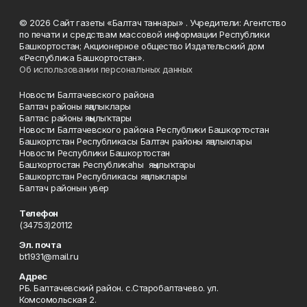
© 2026 Сайт газеты «Балтач таннары» . Учредители: Агентство
по печати и средствам массовой информации Республики
Башкортостан; Акционерное общество Издательский дом
«Республика Башкортостан».
Об использовании персональных данных
Новости Балтачевского района
Балтач районы яңалыклары
Балтас районы яңылыҡтары
Новости Балтачевского района Республики Башкортостан
Башкортстан Республикасы Балтач районы яңалыклары
Новости Республики Башкортостан
Башҡортостан Республикаһы яңылыҡтары
Башкортстан Республикасы яңалыклары
Балтач районын увер
Телефон
(34753)20112
Эл. почта
bt1931@mail.ru
Адрес
РБ. Балтачевский район. с.Старобалтачево. ул.
Комсомольская 2.