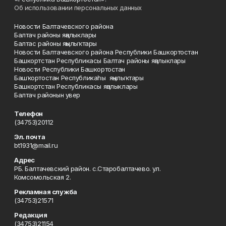
Об использовании персональных данных
Новости Балтачевского района
Балтач районы яңалыклары
Балтас районы яңылыҡтары
Новости Балтачевского района Республики Башкортостан
Башкортстан Республикасы Балтач районы яңалыклары
Новости Республики Башкортостан
Башҡортостан Республикаһы яңылыҡтары
Башкортстан Республикасы яңалыклары
Балтач районын увер
Телефон
(34753)20112
Эл. почта
bt1931@mail.ru
Адрес
РБ. Балтачевский район. с.Старобалтачево. ул.
Комсомольская 2.
Рекламная служба
(34753)21571
Редакция
(34753)21154