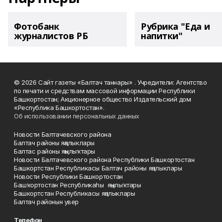
Фотобанк
Рубрика "Еда и
журналистов РБ
напитки"
© 2026 Сайт газеты «Балтач таннары» . Учредители: Агентство
по печати и средствам массовой информации Республики
Башкортостан; Акционерное общество Издательский дом
«Республика Башкортостан».
Об использовании персональных данных
Новости Балтачевского района
Балтач районы яңалыклары
Балтас районы яңылыҡтары
Новости Балтачевского района Республики Башкортостан
Башкортстан Республикасы Балтач районы яңалыклары
Новости Республики Башкортостан
Башҡортостан Республикаһы яңылыҡтары
Башкортстан Республикасы яңалыклары
Балтач районын увер
Телефон