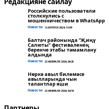
Редакцияне сайлау
Российские пользователи
столкнулись с
мошенничеством в WhatsApp
Новости
12 АПРЕЛЯ 2024, 13:09
Балтач районында "Җиңү
Салюты" фестиваленең
беренче этабы тәмамлану
алдында
Новости
22 ФЕВРАЛЯ 2024, 06:25
Нөркә авыл биләмәсе
авылларында чын
талантлар яши
Новости
22 ФЕВРАЛЯ 2024, 04:16
Партнеры