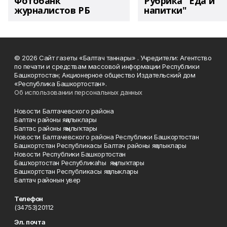
Фотобанк
Рубрика "Еда и
журналистов РБ
напитки"
© 2026 Сайт газеты «Балтач таннары» . Учредители: Агентство
по печати и средствам массовой информации Республики
Башкортостан; Акционерное общество Издательский дом
«Республика Башкортостан».
Об использовании персональных данных
Новости Балтачевского района
Балтач районы яңалыклары
Балтас районы яңылыҡтары
Новости Балтачевского района Республики Башкортостан
Башкортстан Республикасы Балтач районы яңалыклары
Новости Республики Башкортостан
Башҡортостан Республикаһы яңылыҡтары
Башкортстан Республикасы яңалыклары
Балтач районын увер
Телефон
(34753)20112
Эл. почта