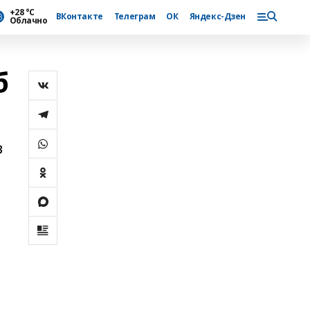
+28 °С
ВКонтакте
Телеграм
ОК
Яндекс-Дзен
Облачно
б
в