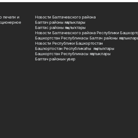
о печати и
Новости Балтачевского района
кционерное
Балтач районы яңалыклары
Балтас районы яңылыҡтары
Новости Балтачевского района Республики Башкорт
Башкортстан Республикасы Балтач районы яңалыклар
Новости Республики Башкортостан
Башҡортостан Республикаһы яңылыҡтары
Башкортстан Республикасы яңалыклары
Балтач районын увер