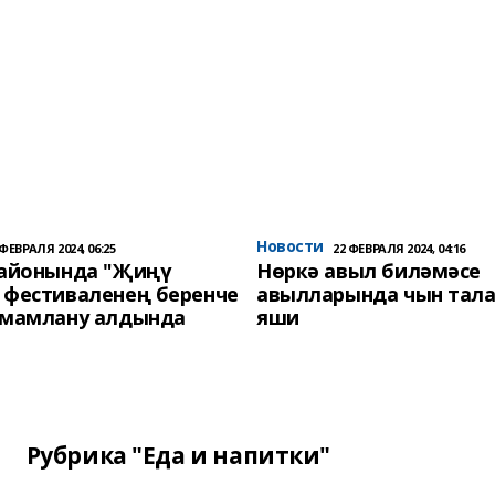
Новости
 ФЕВРАЛЯ 2024, 06:25
22 ФЕВРАЛЯ 2024, 04:16
районында "Җиңү
Нөркә авыл биләмәсе
 фестиваленең беренче
авылларында чын тала
әмамлану алдында
яши
Рубрика "Еда и напитки"