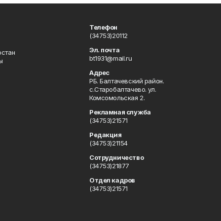
Телефон
(34753)20112
Эл. почта
остан
bt1931@mail.ru
ы
Адрес
РБ. Балтачевский район.
с.Старобалтачево. ул.
Комсомольская 2.
Рекламная служба
(34753)21571
Редакция
(34753)21154
Сотрудничество
(34753)21877
Отдел кадров
(34753)21571