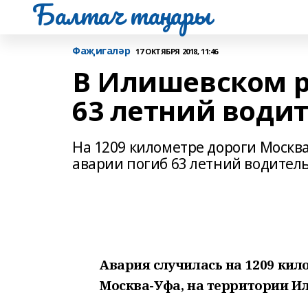
Балтач таңнары
Фаҗигаләр
17 ОКТЯБРЯ 2018, 11:46
В Илишевском р
63 летний води
На 1209 километре дороги Москва
аварии погиб 63 летний водитель
А
вария случилась на 1209 кил
Москва-Уфа, на территории
Ил