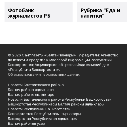
Фотобанк
Рубрика "Еда и
журналистов РБ
напитки"
© 2026 Сайт газеты «Балтач таннары» . Учредители: Агентство
по печати и средствам массовой информации Республики
Башкортостан; Акционерное общество Издательский дом
«Республика Башкортостан».
Об использовании персональных данных
Новости Балтачевского района
Балтач районы яңалыклары
Балтас районы яңылыҡтары
Новости Балтачевского района Республики Башкортостан
Башкортстан Республикасы Балтач районы яңалыклары
Новости Республики Башкортостан
Башҡортостан Республикаһы яңылыҡтары
Башкортстан Республикасы яңалыклары
Балтач районын увер