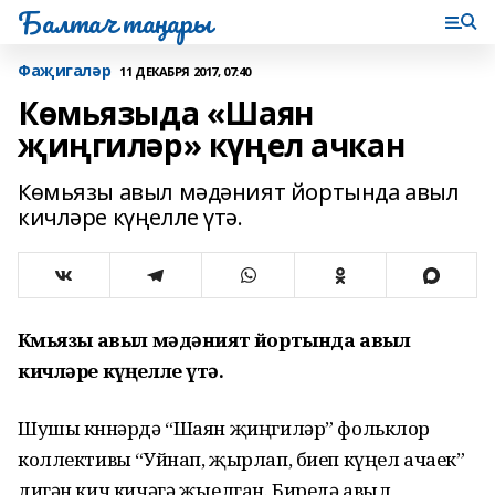
Балтач таңнары
Фаҗигаләр
11 ДЕКАБРЯ 2017, 07:40
Көмьязыда «Шаян
җиңгиләр» күңел ачкан
Көмьязы авыл мәдәният йортында авыл
кичләре күңелле үтә.
Көмьязы авыл мәдәният йортында авыл
кичләре күңелле үтә.
Шушы көннәрдә “Шаян җиңгиләр” фольклор
коллективы “Уйнап, җырлап, биеп күңел ачаек”
дигән кич кичәгә җыелган. Биредә авыл