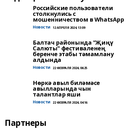
Российские пользователи
столкнулись с
мошенничеством в WhatsApp
Новости
12 АПРЕЛЯ 2024, 13:09
Балтач районында "Җиңү
Салюты" фестиваленең
беренче этабы тәмамлану
алдында
Новости
22 ФЕВРАЛЯ 2024, 06:25
Нөркә авыл биләмәсе
авылларында чын
талантлар яши
Новости
22 ФЕВРАЛЯ 2024, 04:16
Партнеры