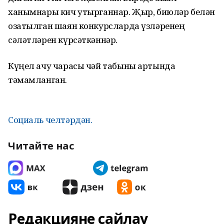
ханымнары кич утырганнар. Җыр, биюләр белән
озатылган шаян конкурсларда үзләренең
сәләтләрен күрсәткәннәр.
Күңел ачу чарасы чәй табыны артында
тәмамланган.
Социаль челтәрдән.
Читайте нас
Редакцияне сайлау