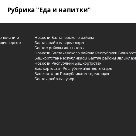
Рубрика "Еда и напитки"
о печати и
Новости Балтачевского района
кционерное
Балтач районы яңалыклары
Балтас районы яңылыҡтары
Новости Балтачевского района Республики Башкорт
Башкортстан Республикасы Балтач районы яңалыклар
Новости Республики Башкортостан
Башҡортостан Республикаһы яңылыҡтары
Башкортстан Республикасы яңалыклары
Балтач районын увер