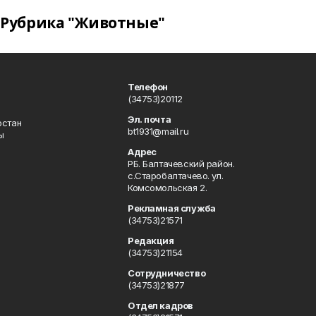
Рубрика "Животные"
Телефон
(34753)20112
Эл. почта
остан
bt1931@mail.ru
ы
Адрес
РБ. Балтачевский район.
с.Старобалтачево. ул.
Комсомольская 2.
Рекламная служба
(34753)21571
Редакция
(34753)21154
Сотрудничество
(34753)21877
Отдел кадров