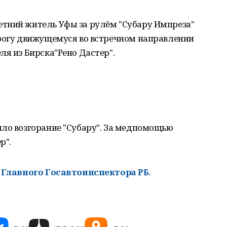
тний житель Уфы за рулём "Субару Импреза"
орогу движущемуся во встречном направлении
ля из Бирска"Рено Дастер".
шло возгорание "Субару". За медпомощью
р".
 Главного Госавтоинспектора РБ
.