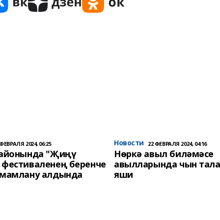
Новости
 ФЕВРАЛЯ 2024, 06:25
22 ФЕВРАЛЯ 2024, 04:16
районында "Җиңү
Нөркә авыл биләмәсе
 фестиваленең беренче
авылларында чын тала
әмамлану алдында
яши