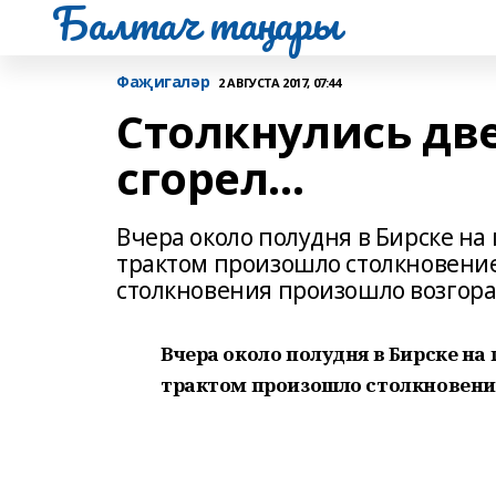
Балтач таңнары
Фаҗигаләр
2 АВГУСТА 2017, 07:44
Столкнулись две
сгорел...
Вчера около полудня в Бирске н
трактом произошло столкновение
столкновения произошло возгора
Вчера около полудня в Бирске на
трактом произошло столкновени