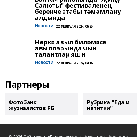
Салюты" фестиваленең
беренче этабы тәмамлану
алдында
Новости
22 ФЕВРАЛЯ 2024, 06:25
Нөркә авыл биләмәсе
авылларында чын
талантлар яши
Новости
22 ФЕВРАЛЯ 2024, 04:16
Партнеры
Фотобанк
Рубрика "Еда и
журналистов РБ
напитки"
© 2026 Сайт газеты «Балтач таннары» . Учредители: Агентство