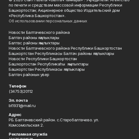
по печати и средствам массовой информации Республики
Башкортостан; Акционерное общество Издательский дом
«Республика Башкортостан».
Об использовании персональных данных
Новости Балтачевского района
Балтач районы яңалыклары
Балтас районы яңылыҡтары
Новости Балтачевского района Республики Башкортостан
Башкортстан Республикасы Балтач районы яңалыклары
Новости Республики Башкортостан
Башҡортостан Республикаһы яңылыҡтары
Башкортстан Республикасы яңалыклары
Балтач районын увер
Телефон
(34753)20112
Эл. почта
bt1931@mail.ru
Адрес
РБ. Балтачевский район. с.Старобалтачево. ул.
Комсомольская 2.
Рекламная служба