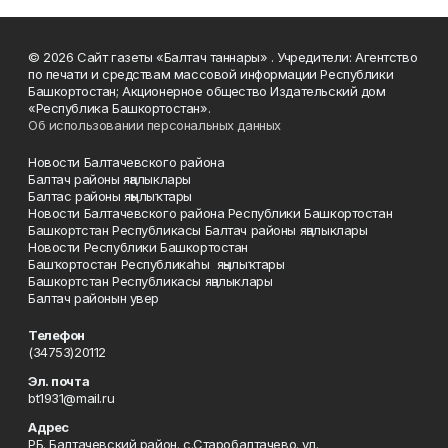
© 2026 Сайт газеты «Балтач таннары» . Учредители: Агентство
по печати и средствам массовой информации Республики
Башкортостан; Акционерное общество Издательский дом
«Республика Башкортостан».
Об использовании персональных данных
Новости Балтачевского района
Балтач районы яңалыклары
Балтас районы яңылыҡтары
Новости Балтачевского района Республики Башкортостан
Башкортстан Республикасы Балтач районы яңалыклары
Новости Республики Башкортостан
Башҡортостан Республикаһы яңылыҡтары
Башкортстан Республикасы яңалыклары
Балтач районын увер
Телефон
(34753)20112
Эл. почта
bt1931@mail.ru
Адрес
РБ. Балтачевский район. с.Старобалтачево. ул.