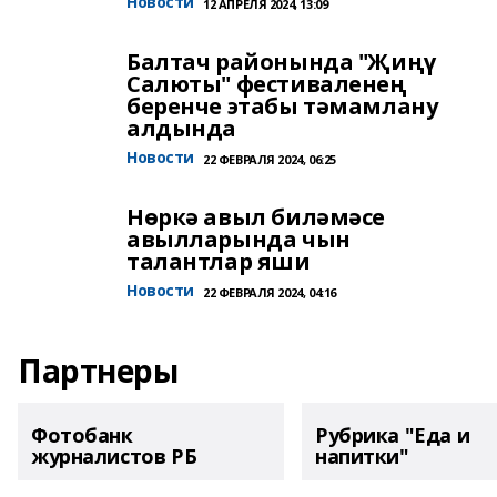
Новости
12 АПРЕЛЯ 2024, 13:09
Балтач районында "Җиңү
Салюты" фестиваленең
беренче этабы тәмамлану
алдында
Новости
22 ФЕВРАЛЯ 2024, 06:25
Нөркә авыл биләмәсе
авылларында чын
талантлар яши
Новости
22 ФЕВРАЛЯ 2024, 04:16
Партнеры
Фотобанк
Рубрика "Еда и
журналистов РБ
напитки"