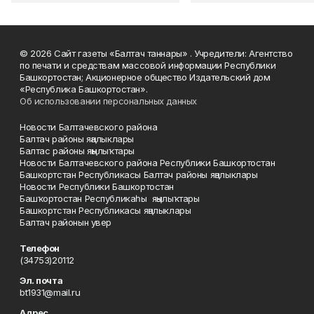
© 2026 Сайт газеты «Балтач таннары» . Учредители: Агентство
по печати и средствам массовой информации Республики
Башкортостан; Акционерное общество Издательский дом
«Республика Башкортостан».
Об использовании персональных данных
Новости Балтачевского района
Балтач районы яңалыклары
Балтас районы яңылыҡтары
Новости Балтачевского района Республики Башкортостан
Башкортстан Республикасы Балтач районы яңалыклары
Новости Республики Башкортостан
Башҡортостан Республикаһы яңылыҡтары
Башкортстан Республикасы яңалыклары
Балтач районын увер
Телефон
(34753)20112
Эл. почта
bt1931@mail.ru
Адрес