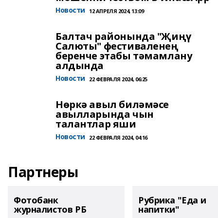
Новости
12 АПРЕЛЯ 2024, 13:09
Балтач районында "Җиңү
Салюты" фестиваленең
беренче этабы тәмамлану
алдында
Новости
22 ФЕВРАЛЯ 2024, 06:25
Нөркә авыл биләмәсе
авылларында чын
талантлар яши
Новости
22 ФЕВРАЛЯ 2024, 04:16
Партнеры
Фотобанк
Рубрика "Еда и
журналистов РБ
напитки"