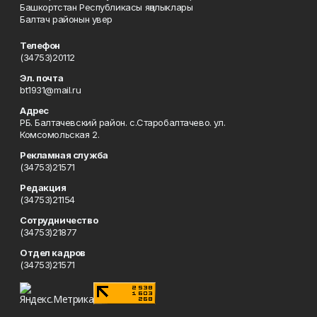
Башкортстан Республикасы яңалыклары
Балтач районын увер
Телефон
(34753)20112
Эл. почта
bt1931@mail.ru
Адрес
РБ. Балтачевский район. с.Старобалтачево. ул.
Комсомольская 2.
Рекламная служба
(34753)21571
Редакция
(34753)21154
Сотрудничество
(34753)21877
Отдел кадров
(34753)21571