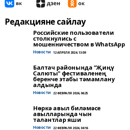
Редакцияне сайлау
Российские пользователи
столкнулись с
мошенничеством в WhatsApp
Новости
12 АПРЕЛЯ 2024, 13:09
Балтач районында "Җиңү
Салюты" фестиваленең
беренче этабы тәмамлану
алдында
Новости
22 ФЕВРАЛЯ 2024, 06:25
Нөркә авыл биләмәсе
авылларында чын
талантлар яши
Новости
22 ФЕВРАЛЯ 2024, 04:16