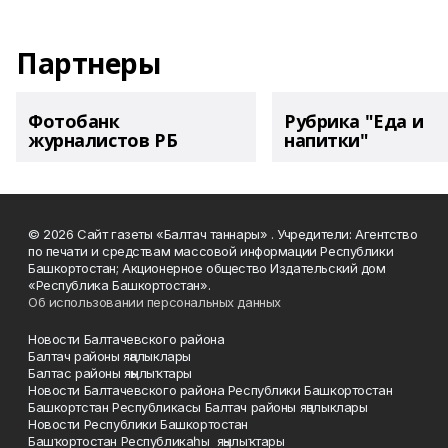
Партнеры
Фотобанк
Рубрика "Еда и
журналистов РБ
напитки"
© 2026 Сайт газеты «Балтач таннары» . Учредители: Агентство
по печати и средствам массовой информации Республики
Башкортостан; Акционерное общество Издательский дом
«Республика Башкортостан».
Об использовании персональных данных
Новости Балтачевского района
Балтач районы яңалыклары
Балтас районы яңылыҡтары
Новости Балтачевского района Республики Башкортостан
Башкортстан Республикасы Балтач районы яңалыклары
Новости Республики Башкортостан
Башҡортостан Республикаһы яңылыҡтары