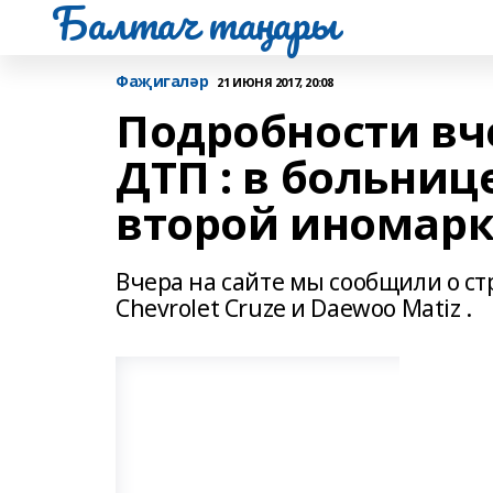
Балтач таңнары
Фаҗигаләр
21 ИЮНЯ 2017, 20:08
Подробности вч
ДТП : в больниц
второй иномар
Вчера на сайте мы сообщили о с
Chevrolet Cruze и Daewoo Matiz .