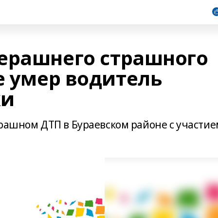
ерашнего страшного
е умер водитель
ки
трашном ДТП в Бураевском районе с участие