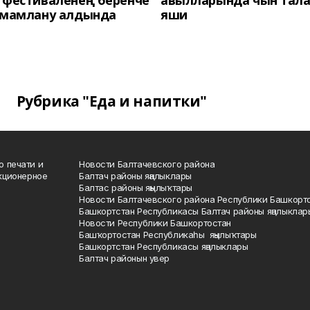
 фестиваленең беренче
авылларында чын тала
әмамлану алдында
яши
Рубрика "Еда и напитки"
о печати и
Новости Балтачевского района
кционерное
Балтач районы яңалыклары
Балтас районы яңылыҡтары
Новости Балтачевского района Республики Башкорт
Башкортстан Республикасы Балтач районы яңалыклар
Новости Республики Башкортостан
Башҡортостан Республикаһы яңылыҡтары
Башкортстан Республикасы яңалыклары
Балтач районын увер