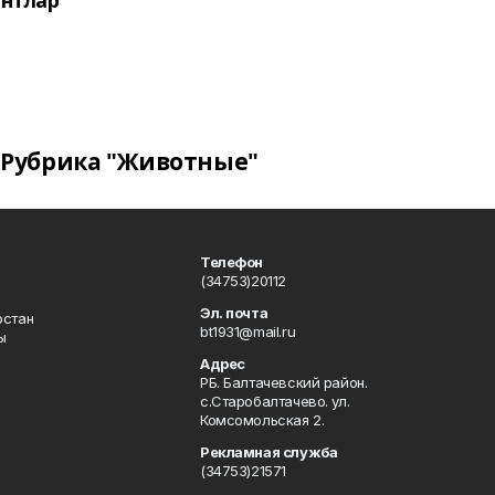
нтлар
Рубрика "Животные"
Телефон
(34753)20112
Эл. почта
остан
bt1931@mail.ru
ы
Адрес
РБ. Балтачевский район.
с.Старобалтачево. ул.
Комсомольская 2.
Рекламная служба
(34753)21571