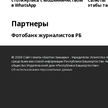
столкнулись с мошенничеством
Салюты"
в WhatsApp
этабы т
Партнеры
Фотобанк журналистов РБ
© 2026 Сайт газеты «Балтач таннары» . Учредители: Агентство п
средствам массовой информации Республики Башкортостан; А
общество Издательский дом «Республика Башкортостан».
Об использовании персональных данных