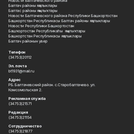
Новости Балтачевского района
Балтач районы яңалыклары
Балтас районы яңылыҡтары
Новости Балтачевского района Республики Башкортостан
Башкортстан Республикасы Балтач районы яңалыклары
Новости Республики Башкортостан
Башҡортостан Республикаһы яңылыҡтары
Башкортстан Республикасы яңалыклары
Балтач районын увер
Телефон
(34753)20112
Эл. почта
bt1931@mail.ru
Адрес
РБ. Балтачевский район. с.Старобалтачево. ул.
Комсомольская 2.
Рекламная служба
(34753)21571
Редакция
(34753)21154
Сотрудничество
(34753)21877