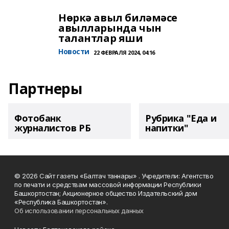
Нөркә авыл биләмәсе
авылларында чын
талантлар яши
Новости
22 ФЕВРАЛЯ 2024, 04:16
Партнеры
Фотобанк
Рубрика "Еда и
журналистов РБ
напитки"
© 2026 Сайт газеты «Балтач таннары» . Учредители: Агентство
по печати и средствам массовой информации Республики
Башкортостан; Акционерное общество Издательский дом
«Республика Башкортостан».
Об использовании персональных данных