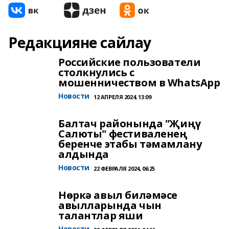
Редакцияне сайлау
Российские пользователи
столкнулись с
мошенничеством в WhatsApp
Новости
12 АПРЕЛЯ 2024, 13:09
Балтач районында "Җиңү
Салюты" фестиваленең
беренче этабы тәмамлану
алдында
Новости
22 ФЕВРАЛЯ 2024, 06:25
Нөркә авыл биләмәсе
авылларында чын
талантлар яши
Новости