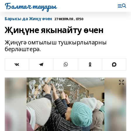
Балтач таңнары
Барысы да Жиңү өчен
27 ФЕВРАЛЯ , 07:50
Җиңүне якынайту өчен
Җиңүгә омтылыш тушкырлыларны
берләштерә.