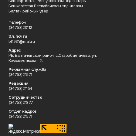
Башҡортостан Республикаһы яңылыҡтары
Башкортстан Республикасы яңалыклары
Балтач районын увер
Телефон
(34753)20112
Эл. почта
bt1931@mail.ru
Адрес
РБ. Балтачевский район. с.Старобалтачево. ул.
Комсомольская 2.
Рекламная служба
(34753)21571
Редакция
(34753)21154
Сотрудничество
(34753)21877
Отдел кадров
(34753)21571