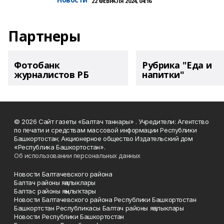
22 ФЕВРАЛЯ 2024, 04:16
Партнеры
Фотобанк
Рубрика "Еда и
журналистов РБ
напитки"
© 2026 Сайт газеты «Балтач таннары» . Учредители: Агентство
по печати и средствам массовой информации Республики
Башкортостан; Акционерное общество Издательский дом
«Республика Башкортостан».
Об использовании персональных данных
Новости Балтачевского района
Балтач районы яңалыклары
Балтас районы яңылыҡтары
Новости Балтачевского района Республики Башкортостан
Башкортстан Республикасы Балтач районы яңалыклары
Новости Республики Башкортостан