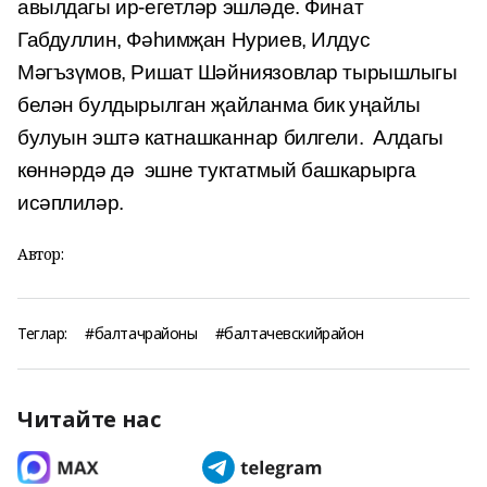
авылдагы ир-егетләр эшләде. Финат
Габдуллин, Фәһимҗан Нуриев, Илдус
Мәгъзүмов, Ришат Шәйниязовлар тырышлыгы
белән булдырылган җайланма бик уңайлы
булуын эштә катнашканнар билгели. Алдагы
көннәрдә дә эшне туктатмый башкарырга
исәплиләр.
Автор:
Теглар:
#балтачрайоны
#балтачевскийрайон
Читайте нас