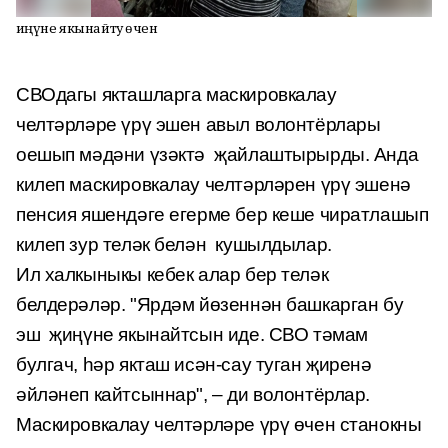
Җиңүне якынайту өчен
СВОдагы якташларга маскировкалау
челтәрләре үрү эшен авыл волонтёрлары
оешып мәдәни үзәктә җайлаштырырды. Анда
килеп маскировкалау челтәрләрен үрү эшенә
пенсия яшендәге егерме бер кеше чиратлашып
килеп зур теләк белән кушылдылар.
Ил халкыныкы кебек алар бер теләк
белдерәләр. "Ярдәм йөзеннән башкарган бу
эш җиңүне якынайтсын иде. СВО тәмам
булгач, һәр якташ исән-сау туган җиренә
әйләнеп кайтсыннар", – ди волонтёрлар.
Маскировкалау челтәрләре үрү өчен станокны