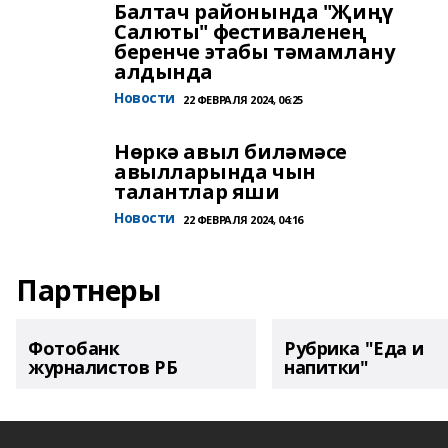
Балтач районында "Җиңү
Салюты" фестиваленең
беренче этабы тәмамлану
алдында
Новости
22 ФЕВРАЛЯ 2024, 06:25
Нөркә авыл биләмәсе
авылларында чын
талантлар яши
Новости
22 ФЕВРАЛЯ 2024, 04:16
Партнеры
Фотобанк
Рубрика "Еда и
журналистов РБ
напитки"