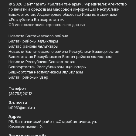
© 2026 Сайт газеты «Балтач таннары» . Учредители: Агентство
по печати и средствам массовой информации Республики
Башкортостан; Акционерное общество Издательский дом
«Республика Башкортостан».
Об использовании персональных данных
Новости Балтачевского района
Балтач районы яңалыклары
Балтас районы яңылыҡтары
Новости Балтачевского района Республики Башкортостан
Башкортстан Республикасы Балтач районы яңалыклары
Новости Республики Башкортостан
Башҡортостан Республикаһы яңылыҡтары
Башкортстан Республикасы яңалыклары
Балтач районын увер
Телефон
(34753)20112
Эл. почта
bt1931@mail.ru
Адрес
РБ. Балтачевский район. с.Старобалтачево. ул.
Комсомольская 2.
Рекламная служба