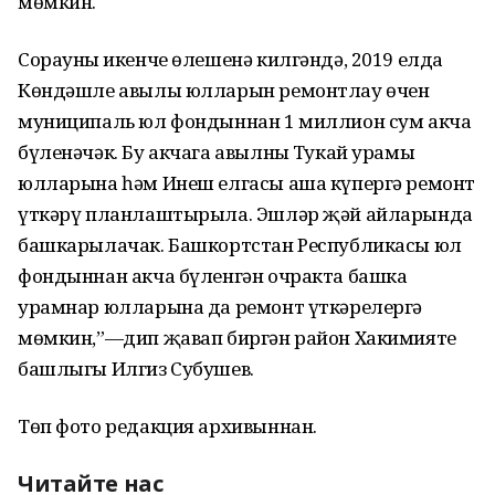
мөмкин.
Сорауның икенче өлешенә килгәндә, 2019 елда
Көндәшле авылы юлларын ремонтлау өчен
муниципаль юл фондыннан 1 миллион сум акча
бүленәчәк. Бу акчага авылның Тукай урамы
юлларына һәм Инеш елгасы аша күпергә ремонт
үткәрү планлаштырыла. Эшләр җәй айларында
башкарылачак. Башкортстан Республикасы юл
фондыннан акча бүленгән очракта башка
урамнар юлларына да ремонт үткәрелергә
мөмкин,”—дип җавап биргән район Хакимияте
башлыгы Илгиз Субушев.
Төп фото редакция архивыннан.
Читайте нас