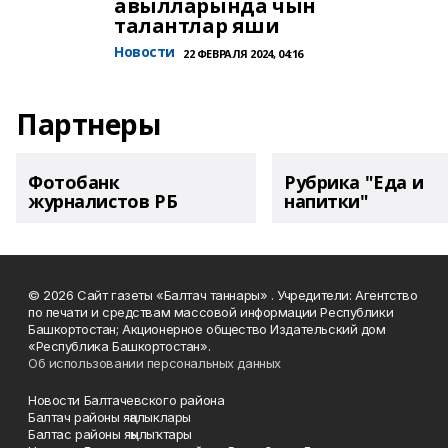
авылларында чын
талантлар яши
Новости
22 ФЕВРАЛЯ 2024, 04:16
Партнеры
Фотобанк
Рубрика "Еда и
журналистов РБ
напитки"
© 2026 Сайт газеты «Балтач таннары» . Учредители: Агентство
по печати и средствам массовой информации Республики
Башкортостан; Акционерное общество Издательский дом
«Республика Башкортостан».
Об использовании персональных данных
Новости Балтачевского района
Балтач районы яңалыклары
Балтас районы яңылыҡтары