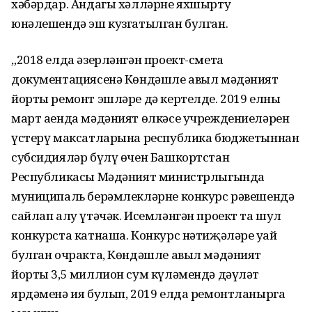
хәбәрдар. Андагы хәлләрне яхшырту
юнәлешендә эш кузгатылган булган.
„2018 елда әзерләнгән проект-смета
документациясенә Көндәшле авыл мәдәният
йорты ремонт эшләре дә кертелде. 2019 елның
март аенда мәдәният өлкәсе учреждениеләрен
үстерү максатларына республика бюджетыннан
субсидияләр бүлү өчен Башкортстан
Республикасы Мәдәният министрлыгында
муниципаль берәмлекләрне конкурс рәвешендә
сайлап алу үтәчәк. Исемләнгән проект та шул
конкурста катнаша. Конкурс нәтиҗәләре уңай
булган очракта, Көндәшле авыл мәдәният
йорты 3,5 миллион сум күләмендә дәүләт
ярдәменә ия булып, 2019 елда ремонтланырга