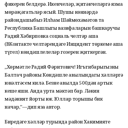
фикерен белдерә. Икенчеләр, җитәкчеләргә язма
мөрәҗәгатьләр ясый. Шушы көннәрдә
райондашыбыз Илһам Шәймөхәмәтов та
Республика Башлыгы вазифаларын башкаручы
Радий Хәбирповка социаль челтәр аша
(ВКонтакте челтәрендәге Инцидент төркеме аша
түгел) көндәшлелеләр гозерен җиткергән.
„Хөрмәтле Радий Фәритович! Игътибарыгызны
Балтач районы Көндәшле авылындагы хәлләргә
юнәлтәсем килә. Безнең авылда 500дән артык
кеше яши. Анда урта мәктәп бар. Ләкин
мәдәният йорты юк. Юллар торышы бик
начар,”—дип яза автор.
Биредәге хәлләр турында район Хакимияте