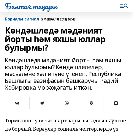
Балтач таңнары
Борчулы сигнал
5 ФЕВРАЛЯ 2019, 07:43
Көндәшледә мәдәният
йорты һәм яхшы юллар
булырмы?
Көндәшледә мәдәният йорты һәм яхшы
юллар булырмы? Көндәшлелеләр,
мәсьәләне хәл итүне үтенеп, Республика
Башлыгы вазифасын башкаручы Радий
Хәбировка мөрәҗәгать иткән.
Тормышның уңайсыз шартлары авылда яшәүчене
дә борчый. Берәүләр социаль челтәрләрдә үз