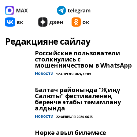
Редакцияне сайлау
Российские пользователи
столкнулись с
мошенничеством в WhatsApp
Новости
12 АПРЕЛЯ 2024, 13:09
Балтач районында "Җиңү
Салюты" фестиваленең
беренче этабы тәмамлану
алдында
Новости
22 ФЕВРАЛЯ 2024, 06:25
Нөркә авыл биләмәсе