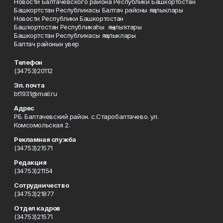
Новости Балтачевского района Республики Башкортостан
Башкортстан Республикасы Балтач районы яңалыклары
Новости Республики Башкортостан
Башҡортостан Республикаһы яңылыҡтары
Башкортстан Республикасы яңалыклары
Балтач районын увер
Телефон
(34753)20112
Эл. почта
bt1931@mail.ru
Адрес
РБ. Балтачевский район. с.Старобалтачево. ул.
Комсомольская 2.
Рекламная служба
(34753)21571
Редакция
(34753)21154
Сотрудничество
(34753)21877
Отдел кадров
(34753)21571