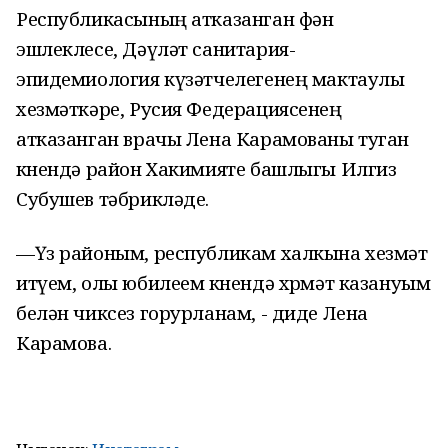
Республикасының атказанган фән
эшлеклесе, Дәүләт санитария-
эпидемиология күзәтчелегенең мактаулы
хезмәткәре, Русия Федерациясенең
атказанган врачы Лена Карамованы туган
көнендә район Хакимияте башлыгы Илгиз
Субушев тәбрикләде.
—Үз районым, республикам халкына хезмәт
итүем, олы юбилеем көнендә хөрмәт казануым
белән чиксез горурланам, - диде Лена
Карамова.