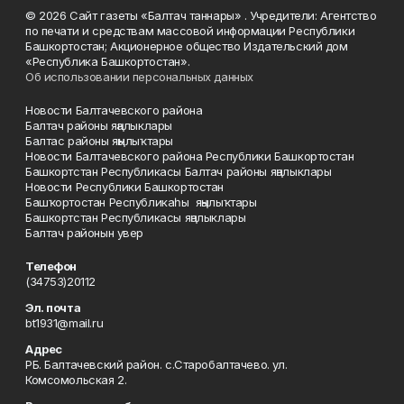
© 2026 Сайт газеты «Балтач таннары» . Учредители: Агентство
по печати и средствам массовой информации Республики
Башкортостан; Акционерное общество Издательский дом
«Республика Башкортостан».
Об использовании персональных данных
Новости Балтачевского района
Балтач районы яңалыклары
Балтас районы яңылыҡтары
Новости Балтачевского района Республики Башкортостан
Башкортстан Республикасы Балтач районы яңалыклары
Новости Республики Башкортостан
Башҡортостан Республикаһы яңылыҡтары
Башкортстан Республикасы яңалыклары
Балтач районын увер
Телефон
(34753)20112
Эл. почта
bt1931@mail.ru
Адрес
РБ. Балтачевский район. с.Старобалтачево. ул.
Комсомольская 2.