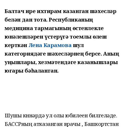
Балтач җире ихтирам казанган шәхесләр
белән дан тота. Республиканың
медицина тармагының өстенлекле
юнәлешләрен үстерүгә тоемлы өлеш
керткән
Лена Карамова
шул
категориядәге шәхесләрнең берсе. Аның
уңышлары, хезмәтендәге казанышлары
югары бәһаланган.
Шушы көннәрдә ул олы юбилеен билгеләде.
БАССРның атказанган врачы , Башкортстан