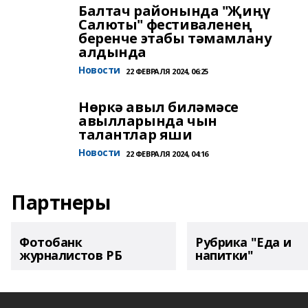
Балтач районында "Җиңү
Салюты" фестиваленең
беренче этабы тәмамлану
алдында
Новости
22 ФЕВРАЛЯ 2024, 06:25
Нөркә авыл биләмәсе
авылларында чын
талантлар яши
Новости
22 ФЕВРАЛЯ 2024, 04:16
Партнеры
Фотобанк
Рубрика "Еда и
журналистов РБ
напитки"