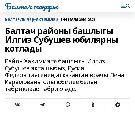
Балтач таңнары
Балтачлылар-якташлар
8 ФЕВРАЛЯ 2019, 06:28
Балтач районы башлыгы
Илгиз Субушев юбилярны
котлады
Район Хакимияте башлыгы Илгиз
Субушев якташыбыз, Русия
Федерациясенең атказанган врачы Лена
Карамованы олы юбилее белән
тәбрикләде тәбрикләде.