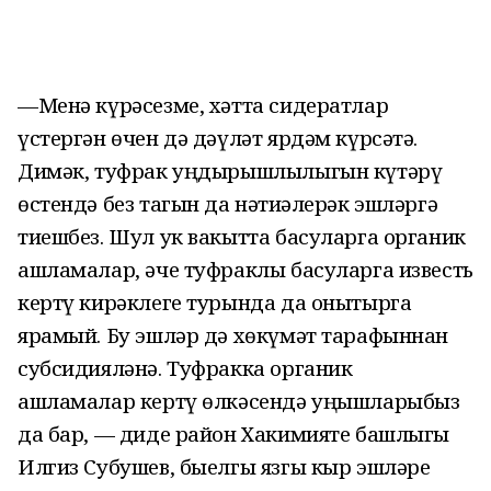
—Менә күрәсезме, хәтта сидератлар
үстергән өчен дә дәүләт ярдәм күрсәтә.
Димәк, туфрак уңдырышлылыгын күтәрү
өстендә без тагын да нәтиҗәлерәк эшләргә
тиешбез. Шул ук вакытта басуларга органик
ашламалар, әче туфраклы басуларга известь
кертү кирәклеге турында да онытырга
ярамый. Бу эшләр дә хөкүмәт тарафыннан
субсидияләнә. Туфракка органик
ашламалар кертү өлкәсендә уңышларыбыз
да бар, — диде район Хакимияте башлыгы
Илгиз Субушев, быелгы язгы кыр эшләре