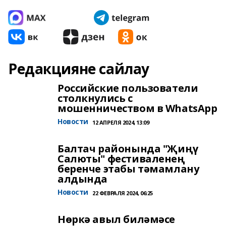
Редакцияне сайлау
Российские пользователи
столкнулись с
мошенничеством в WhatsApp
Новости
12 АПРЕЛЯ 2024, 13:09
Балтач районында "Җиңү
Салюты" фестиваленең
беренче этабы тәмамлану
алдында
Новости
22 ФЕВРАЛЯ 2024, 06:25
Нөркә авыл биләмәсе