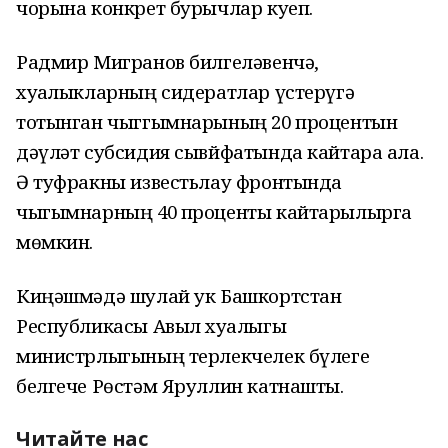
чорына конкрет бурычлар куеп.
Радмир Мигранов билгеләвенчә,
хуҗалыкларның сидератлар үстерүгә
тотынган чыггымнарының 20 процентын
дәүләт субсидия сывйфатында кайтара ала.
Ә туфракны известьлау фронтында
чыгымнарның 40 проценты кайтарылырга
мөмкин.
Киңәшмәдә шулай ук Башкортстан
Республикасы Авыл хуҗалыгы
министрлыгының терлекчелек бүлеге
белгече Рөстәм Яруллин катнашты.
Читайте нас