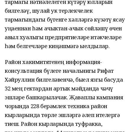
тармагы нәтиҗәлелеген күтәрү юлларын
билгеләү, шулай ук терлекчелек
тармагындагы бүгенге хәлләргә күзәтү ясау
уңаеннан һәм ачыктан-ачык сөйләшү өчен
авыл хуҗалыгы предпрятиеләре җитәкчеләре
һәм белгечләре киңәшмәгә җыелдылар.
Район хакимитятенең информация-
консультация бүлеге начальнигы Рифат
Хәйруллин билгеләвенчә, быел язгы басуда
32 мең гектардан артык мәйданда чәчү
эшләре башкарылачак. Җаваплы кампания
чорында 228 берәмлек техника район
кырларында төрле эшләргә җәлеп ителергә
тиеш. Район кырларында туфракка,