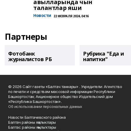
авылларында чын
талантлар яши
Новости
22 ФЕВРАЛЯ 2024, 04:16
Партнеры
Фотобанк
Рубрика "Еда и
журналистов РБ
напитки"
© 2026 Сайт газеты «Балтач таннары» . Учредители: Агентство
по печати и средствам массовой информации Республики
Башкортостан; Акционерное общество Издательский дом
«Республика Башкортостан».
Об использовании персональных данных
Новости Балтачевского района
Балтач районы яңалыклары
Балтас районы яңылыҡтары