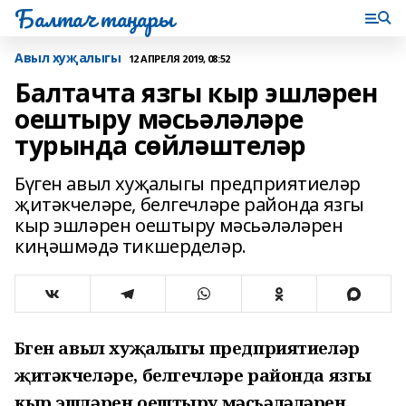
Балтач таңнары
Авыл хуҗалыгы
12 АПРЕЛЯ 2019, 08:52
Балтачта язгы кыр эшләрен
оештыру мәсьәләләре
турында сөйләштеләр
Бүген авыл хуҗалыгы предприятиеләр
җитәкчеләре, белгечләре районда язгы
кыр эшләрен оештыру мәсьәләләрен
киңәшмәдә тикшерделәр.
Бүген авыл хуҗалыгы предприятиеләр
җитәкчеләре, белгечләре районда язгы
кыр эшләрен оештыру мәсьәләләрен