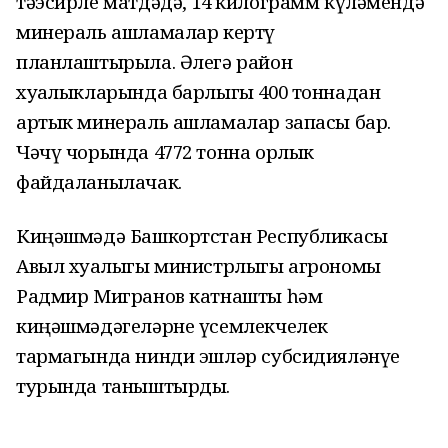
тәэсирле матдәдә, 14 килограмм күләмендә
минераль ашламалар кертү
планлаштырыла. Әлегә район
хуҗалыкларында барлыгы 400 тоннадан
артык минераль ашламалар запасы бар.
Чәчү чорында 4772 тонна орлык
файдаланылачак.
Киңәшмәдә Башкортстан Республикасы
Авыл хуҗалыгы министрлыгы агрономы
Радмир Мигранов катнашты һәм
киңәшмәдәгеләрне үсемлекчелек
тармагында нинди эшләр субсидияләнүе
турында таныштырды.