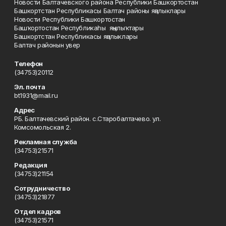
Новости Балтачевского района Республики Башкортостан
Башкортстан Республикасы Балтач районы яңалыклары
Новости Республики Башкортостан
Башҡортостан Республикаһы яңылыҡтары
Башкортстан Республикасы яңалыклары
Балтач районын увер
Телефон
(34753)20112
Эл. почта
bt1931@mail.ru
Адрес
РБ. Балтачевский район. с.Старобалтачево. ул.
Комсомольская 2.
Рекламная служба
(34753)21571
Редакция
(34753)21154
Сотрудничество
(34753)21877
Отдел кадров
(34753)21571