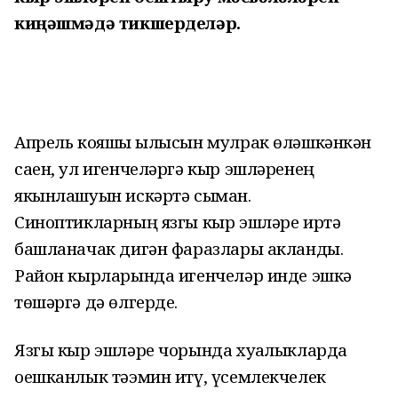
киңәшмәдә тикшерделәр.
Апрель кояшы җылысын мулрак өләшкәнкән
саен, ул игенчеләргә кыр эшләренең
якынлашуын искәртә сыман.
Синоптикларның язгы кыр эшләре иртә
башланачак дигән фаразлары акланды.
Район кырларында игенчеләр инде эшкә
төшәргә дә өлгерде.
Язгы кыр эшләре чорында хуҗалыкларда
оешканлык тәэмин итү, үсемлекчелек