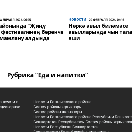
Новости
 ФЕВРАЛЯ 2024, 06:25
22 ФЕВРАЛЯ 2024, 04:16
районында "Җиңү
Нөркә авыл биләмәсе
 фестиваленең беренче
авылларында чын тала
әмамлану алдында
яши
Рубрика "Еда и напитки"
о печати и
Новости Балтачевского района
кционерное
Балтач районы яңалыклары
Балтас районы яңылыҡтары
Новости Балтачевского района Республики Башкорт
Башкортстан Республикасы Балтач районы яңалыклар
Новости Республики Башкортостан
Башҡортостан Республикаһы яңылыҡтары