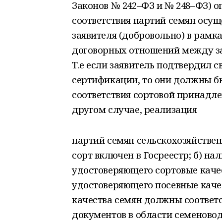
Законов № 242–ФЗ и № 248–ФЗ) о
соответствия партий семян осущ
заявителя (добровольно) в рамк
договорных отношений между за
Т.е если заявитель подтвердил 
сертификации, то они должны б
соответствия сортовой принадле
другом случае, реализация
партий семян сельскохозяйствен
сорт включен в Госреестр; б) на
удостоверяющего сортовые качес
удостоверяющего посевные качес
качества семян должны соответ
документов в области семеновод