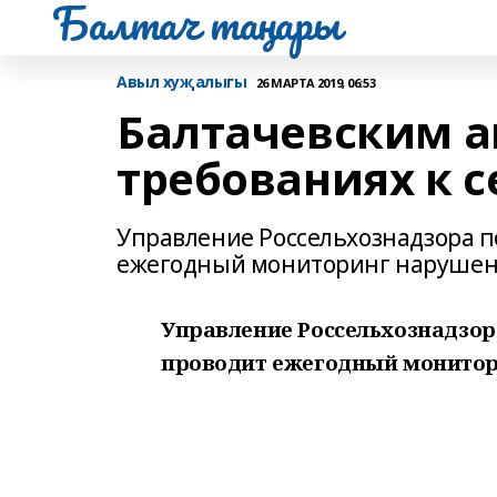
Балтач таңнары
Авыл хуҗалыгы
26 МАРТА 2019, 06:53
Балтачевским а
требованиях к 
Управление Россельхознадзора п
ежегодный мониторинг нарушени
Управление Россельхознадзор
проводит ежегодный монитори