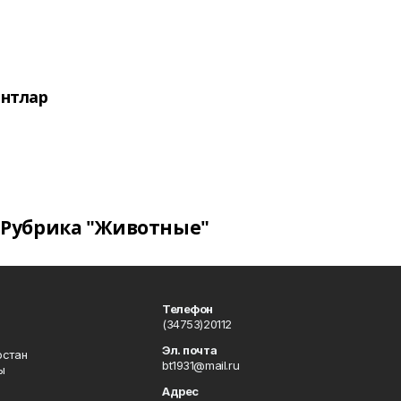
нтлар
Рубрика "Животные"
Телефон
(34753)20112
Эл. почта
остан
bt1931@mail.ru
ы
Адрес