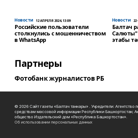
Новости
Новости
12 АПРЕЛЯ 2024, 13:09
22
Российские пользователи
Балтач 
столкнулись с мошенничеством
Салюты"
в WhatsApp
этабы т
Партнеры
Фотобанк журналистов РБ
© 2026 Сайт газеты «Балтач таннары» . Учредители: Агентство п
средствам массовой информации Республики Башкортостан; А
общество Издательский дом «Республика Башкортостан».
Об использовании персональных данных