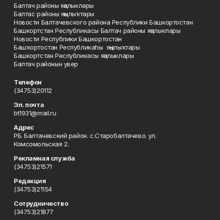
Балтач районы яңалыклары
Балтас районы яңылыҡтары
Новости Балтачевского района Республики Башкортостан
Башкортстан Республикасы Балтач районы яңалыклары
Новости Республики Башкортостан
Башҡортостан Республикаһы яңылыҡтары
Башкортстан Республикасы яңалыклары
Балтач районын увер
Телефон
(34753)20112
Эл. почта
bt1931@mail.ru
Адрес
РБ. Балтачевский район. с.Старобалтачево. ул.
Комсомольская 2.
Рекламная служба
(34753)21571
Редакция
(34753)21154
Сотрудничество
(34753)21877