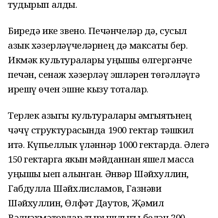
тудырып алды.
Биредә ике звено. Печәнчеләр дә, сусыл
азык хәзерләүчеләрнең дә максаты бер.
Икмәк культуралары уңышы өлгергәнче
печән, сенаж хәзерләү эшләрен төгәлләүгә
ирешү өчен эшне кызу тоталар.
Терлек азыгы культуралары җәмгыятьнең
чәчү структурасында 1900 гектар тәшкил
итә. Күпьеллык үләннәр 1000 гектарда. Әлегә
150 гектарга якын мәйданнан яшел масса
уңышы җыеп алынган. Әнвәр Шәйхуллин,
Габдулла Шәйхлисламов, Газнәви
Шәйхуллин, Өлфәт Даутов, Җәмил
Вәлиәхмәтовлар тырышлыгы белән 200