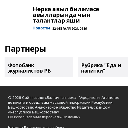
Нөркә авыл биләмәсе
авылларында чын
талантлар яши
Новости
22 ФЕВРАЛЯ 2024, 04:16
Партнеры
Фотобанк
Рубрика "Еда и
журналистов РБ
напитки"
© 2026 Сайт газеты «Балтач таннары» . Учредители: Агентство
по печати и средствам массовой информации Республики
Башкортостан; Акционерное общество Издательский дом
«Республика Башкортостан».
Об использовании персональных данных
Новости Балтачевского района