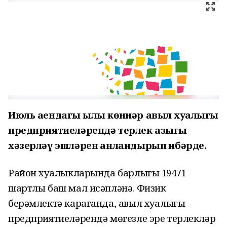
Июль аендагы җылы көннәр авыл хуҗалыгы
предприятиеләрендә терлек азыгы
хәзерләү эшләрен җанландырып җибәрде.
Район хуҗалыкларында барлыгы 19471
шартлы баш мал исәпләнә. Физик
берәмлектә караганда, авыл хуҗалыгы
предприятиеләрендә мөгезле эре терлекләр