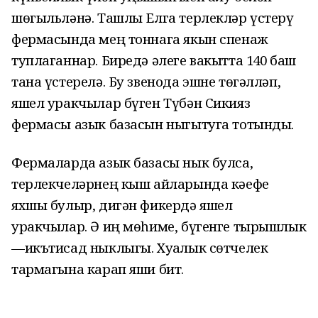
шөгыльләнә. Ташлы Елга терлекләр үстерү
фермасында мең тоннага якын спенаж
туплаганнар. Биредә әлеге вакытта 140 баш
тана үстерелә. Бу звенода эшне төгәлләп,
яшел уракчылар бүген Түбән Сикияз
фермасы азык базасын ныгытуга тотынды.
Фермаларда азык базасы нык булса,
терлекчеләрнең кыш айларында кәефе
яхшы булыр, дигән фикердә яшел
уракчылар. Ә иң мөһиме, бүгенге тырышлык
—икътисад ныклыгы. Хуҗалык сөтчелек
тармагына карап яши бит.