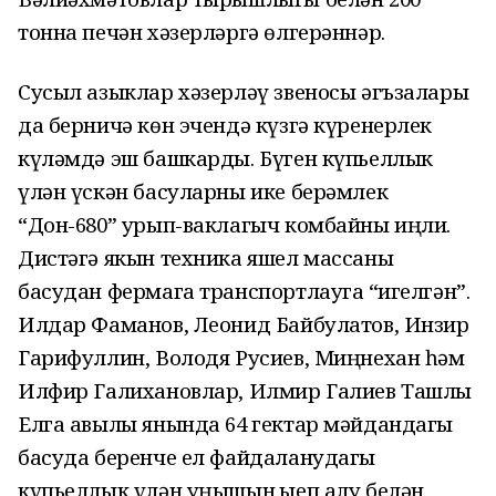
тонна печән хәзерләргә өлгерәннәр.
Сусыл азыклар хәзерләү звеносы әгъзалары
да берничә көн эчендә күзгә күренерлек
күләмдә эш башкарды. Бүген күпьеллык
үлән үскән басуларны ике берәмлек
“Дон-680” урып-ваклагыч комбайны иңли.
Дистәгә якын техника яшел массаны
басудан фермага транспортлауга “җигелгән”.
Илдар Фаманов, Леонид Байбулатов, Инзир
Гарифуллин, Володя Русиев, Миңнехан һәм
Илфир Галихановлар, Илмир Галиев Ташлы
Елга авылы янында 64 гектар мәйдандагы
басуда беренче ел файдаланудагы
күпьеллык үлән уңышын җыеп алу белән