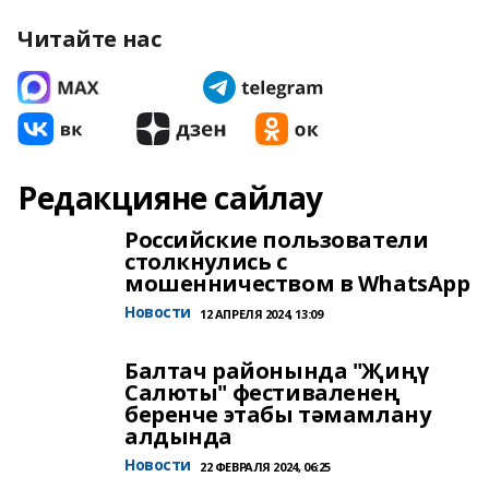
Читайте нас
Редакцияне сайлау
Российские пользователи
столкнулись с
мошенничеством в WhatsApp
Новости
12 АПРЕЛЯ 2024, 13:09
Балтач районында "Җиңү
Салюты" фестиваленең
беренче этабы тәмамлану
алдында
Новости
22 ФЕВРАЛЯ 2024, 06:25