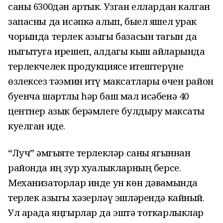
саны 6300дән артык. Узган еллардан калган
запасны да исәпкә алып, быел яшел урак
чорында терлек азыгы базасын тагын да
ныгытуга ирешеп, алдагы кыш айларында
терлекчелек продукциясе җитештерүне
өзлексез тәэмин итү максатлары өчен район
буенча шартлы һәр баш мал исәбенә 40
центнер азык берәмлеге булдыру максаты
куелган иде.
“Луч” җәмгыяте терлекләр саны ягыннан
районда иң зур хуҗалыкларның берсе.
Механизаторлар инде ун көн дәвамында
терлек азыгы хәзерләү эшләрендә кайный.
Ул арада яңгырлар да эштә тоткарлыклар