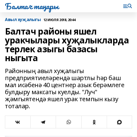
Балтач таңнары
Авыл хуҗалыгы
12 ИЮЛЯ 2018, 20:44
Балтач районы яшел
уракчылары хуҗалыкларда
терлек азыгы базасы
ныгыта
Районның авыл хуҗалыгы
предприятиеләрендә шартлы һәр баш
мал исәбенә 40 центнер азык берәмлеге
булдыру максаты куелды. "Луч"
җәмгыятендә яшел урак темпын кызу
тоталар.