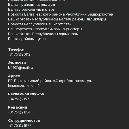
Балтач районы яңалыклары
Балтас районы яңылыҡтары
Новости Балтачевского района Республики Башкортостан
Башкортстан Республикасы Балтач районы яңалыклары
Новости Республики Башкортостан
Башҡортостан Республикаһы яңылыҡтары
Башкортстан Республикасы яңалыклары
Балтач районын увер
Телефон
(34753)20112
Эл. почта
bt1931@mail.ru
Адрес
РБ. Балтачевский район. с.Старобалтачево. ул.
Комсомольская 2.
Рекламная служба
(34753)21571
Редакция
(34753)21154
Сотрудничество
(34753)21877