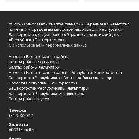
© 2026 Сайт газеты «Балтач таннары» . Учредители: Агентство
по печати и средствам массовой информации Республики
Башкортостан; Акционерное общество Издательский дом
«Республика Башкортостан».
Об использовании персональных данных
Новости Балтачевского района
Балтач районы яңалыклары
Балтас районы яңылыҡтары
Новости Балтачевского района Республики Башкортостан
Башкортстан Республикасы Балтач районы яңалыклары
Новости Республики Башкортостан
Башҡортостан Республикаһы яңылыҡтары
Башкортстан Республикасы яңалыклары
Балтач районын увер
Телефон
(34753)20112
Эл. почта
bt1931@mail.ru
Адрес