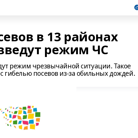
севов в 13 районах
введут режим ЧС
едут режим чрезвычайной ситуации. Такое
с гибелью посевов из-за обильных дождей.