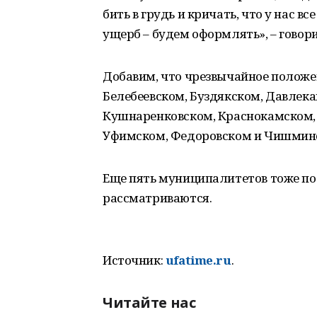
бить в грудь и кричать, что у нас вс
ущерб – будем оформлять», – говор
Добавим, что чрезвычайное положе
Белебеевском, Буздякском, Давлек
Кушнаренковском, Краснокамском,
Уфимском, Федоровском и Чишминс
Еще пять муниципалитетов тоже под
рассматриваются.
Источник:
ufatime.ru
.
Читайте нас