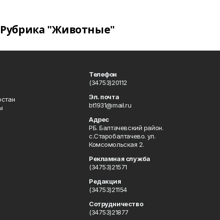
Рубрика "Животные"
Телефон
(34753)20112
Эл. почта
остан
bt1931@mail.ru
ы
Адрес
РБ. Балтачевский район.
с.Старобалтачево. ул.
Комсомольская 2.
Рекламная служба
(34753)21571
Редакция
(34753)21154
Сотрудничество
(34753)21877