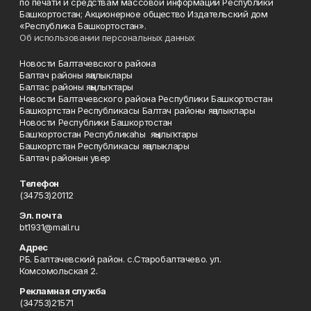
по печати и средствам массовой информации Республики
Башкортостан; Акционерное общество Издательский дом
«Республика Башкортостан».
Об использовании персональных данных
Новости Балтачевского района
Балтач районы яңалыклары
Балтас районы яңылыҡтары
Новости Балтачевского района Республики Башкортостан
Башкортстан Республикасы Балтач районы яңалыклары
Новости Республики Башкортостан
Башҡортостан Республикаһы яңылыҡтары
Башкортстан Республикасы яңалыклары
Балтач районын увер
Телефон
(34753)20112
Эл. почта
bt1931@mail.ru
Адрес
РБ. Балтачевский район. с.Старобалтачево. ул.
Комсомольская 2.
Рекламная служба
(34753)21571