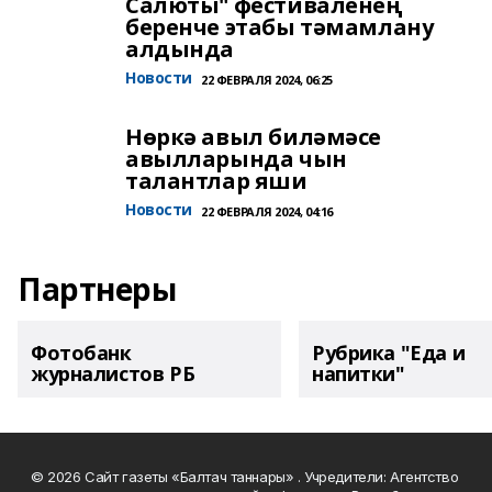
Салюты" фестиваленең
беренче этабы тәмамлану
алдында
Новости
22 ФЕВРАЛЯ 2024, 06:25
Нөркә авыл биләмәсе
авылларында чын
талантлар яши
Новости
22 ФЕВРАЛЯ 2024, 04:16
Партнеры
Фотобанк
Рубрика "Еда и
журналистов РБ
напитки"
© 2026 Сайт газеты «Балтач таннары» . Учредители: Агентство