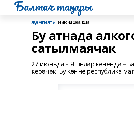
Балтач таңнары
Җәмгыять
24 ИЮНЯ 2019, 12:19
Бу атнада алко
сатылмаячак
27 июньдә – Яшьләр көнендә – Ба
керәчәк. Бу көнне республика ма