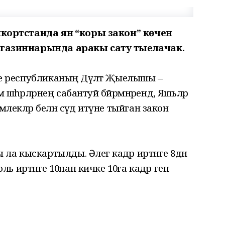
ашкортстанда янә “коры закон” көченә
 магазиннарында аракы сату тыелачак.
нне республиканың Дәүләт Җыелышы –
әһәрләрнең сабантуй бәйрәмнәрендә, Яшьләр
лекләр белән сәүдә итүне тыйган закон
а кыскартылды. Әлегә кадәр иртәнге 8дән
оль иртәнге 10нан кичке 10га кадәр генә