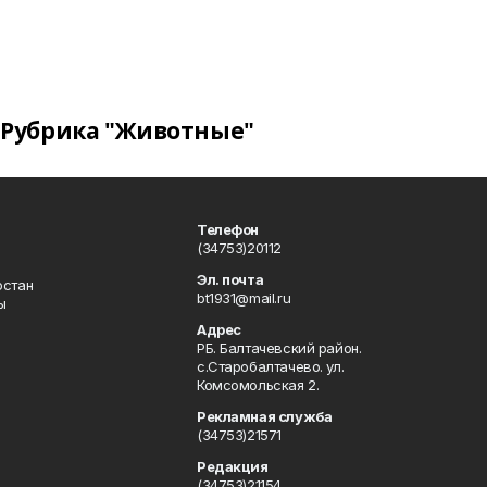
Рубрика "Животные"
Телефон
(34753)20112
Эл. почта
остан
bt1931@mail.ru
ы
Адрес
РБ. Балтачевский район.
с.Старобалтачево. ул.
Комсомольская 2.
Рекламная служба
(34753)21571
Редакция
(34753)21154