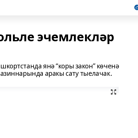
гольле эчемлекләр
шкортстанда янә “коры закон” көченә
газиннарында аракы сату тыелачак.