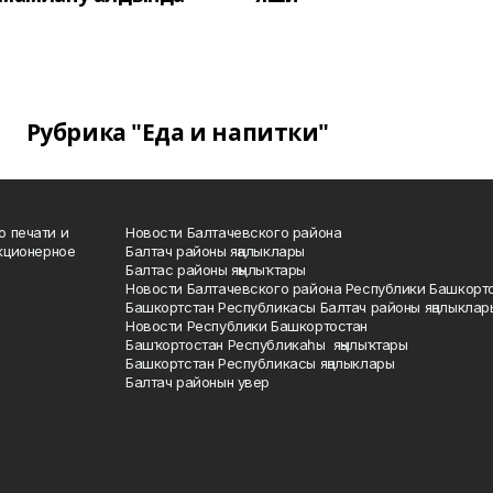
Рубрика "Еда и напитки"
о печати и
Новости Балтачевского района
кционерное
Балтач районы яңалыклары
Балтас районы яңылыҡтары
Новости Балтачевского района Республики Башкорт
Башкортстан Республикасы Балтач районы яңалыклар
Новости Республики Башкортостан
Башҡортостан Республикаһы яңылыҡтары
Башкортстан Республикасы яңалыклары
Балтач районын увер