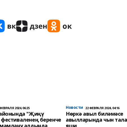
Новости
 ФЕВРАЛЯ 2024, 06:25
22 ФЕВРАЛЯ 2024, 04:16
районында "Җиңү
Нөркә авыл биләмәсе
 фестиваленең беренче
авылларында чын тала
әмамлану алдында
яши