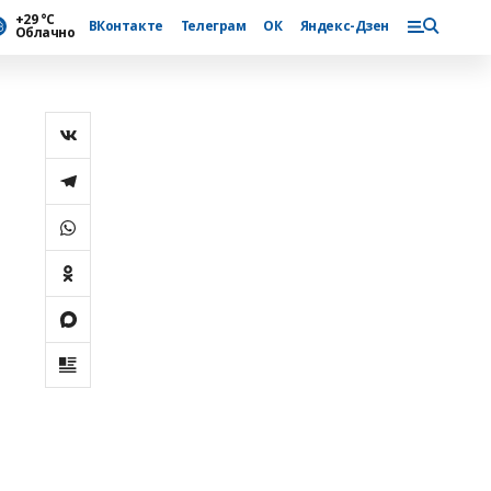
+29 °С
ВКонтакте
Телеграм
ОК
Яндекс-Дзен
Облачно