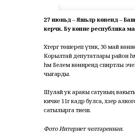
27 июньдә – Яшьләр көнендә – Б
керәчәк. Бу көнне республика
Хәтергә төшереп үтик, 30 май кө
Корылтай депутатлары район һәм ш
һәм Белем көннәрендә спиртлы эчем
чыгарды.
Шулай ук аракы сатуның вакыты л
кичке 11гә кадәр булса, хәзер алког
сатылырга тиеш.
Фото Интернет челтәреннән.