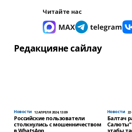
Читайте нас
Редакцияне сайлау
Новости
Новости
12 АПРЕЛЯ 2024, 13:09
22
Российские пользователи
Балтач 
столкнулись с мошенничеством
Салюты"
в WhatsApp
этабы т