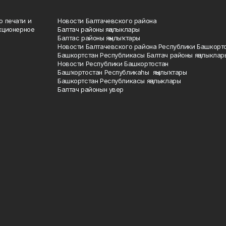
о печати и
Новости Балтачевского района
кционерное
Балтач районы яңалыклары
Балтас районы яңылыҡтары
Новости Балтачевского района Республики Башкорт
Башкортстан Республикасы Балтач районы яңалыклар
Новости Республики Башкортостан
Башҡортостан Республикаһы яңылыҡтары
Башкортстан Республикасы яңалыклары
Балтач районын увер