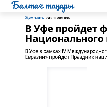
Балтач таңнары
Җәмгыять
7 ИЮНЯ 2019, 18:05
В Уфе пройдет 
Национального
В Уфе в рамках IV Международног
Евразии» пройдет Праздник нац