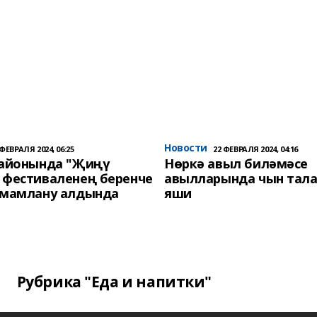
Новости
 ФЕВРАЛЯ 2024, 06:25
22 ФЕВРАЛЯ 2024, 04:16
районында "Җиңү
Нөркә авыл биләмәсе
 фестиваленең беренче
авылларында чын тала
әмамлану алдында
яши
Рубрика "Еда и напитки"