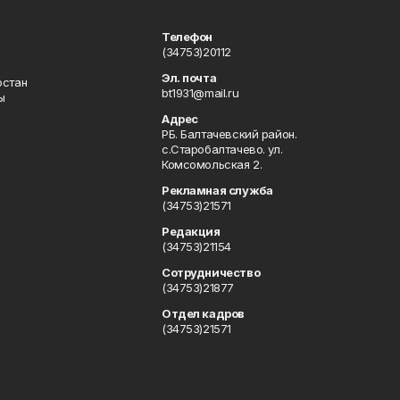
Телефон
(34753)20112
Эл. почта
остан
bt1931@mail.ru
ы
Адрес
РБ. Балтачевский район.
с.Старобалтачево. ул.
Комсомольская 2.
Рекламная служба
(34753)21571
Редакция
(34753)21154
Сотрудничество
(34753)21877
Отдел кадров
(34753)21571