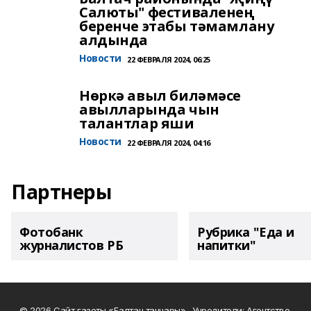
Салюты" фестиваленең
беренче этабы тәмамлану
алдында
Новости
22 ФЕВРАЛЯ 2024, 06:25
Нөркә авыл биләмәсе
авылларында чын
талантлар яши
Новости
22 ФЕВРАЛЯ 2024, 04:16
Партнеры
Фотобанк
Рубрика "Еда и
журналистов РБ
напитки"
© 2026 Сайт газеты «Балтач таннары» . Учредители: Агентство