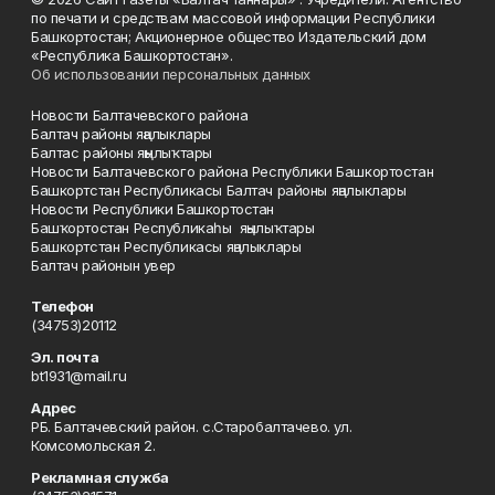
по печати и средствам массовой информации Республики
Башкортостан; Акционерное общество Издательский дом
«Республика Башкортостан».
Об использовании персональных данных
Новости Балтачевского района
Балтач районы яңалыклары
Балтас районы яңылыҡтары
Новости Балтачевского района Республики Башкортостан
Башкортстан Республикасы Балтач районы яңалыклары
Новости Республики Башкортостан
Башҡортостан Республикаһы яңылыҡтары
Башкортстан Республикасы яңалыклары
Балтач районын увер
Телефон
(34753)20112
Эл. почта
bt1931@mail.ru
Адрес
РБ. Балтачевский район. с.Старобалтачево. ул.
Комсомольская 2.
Рекламная служба