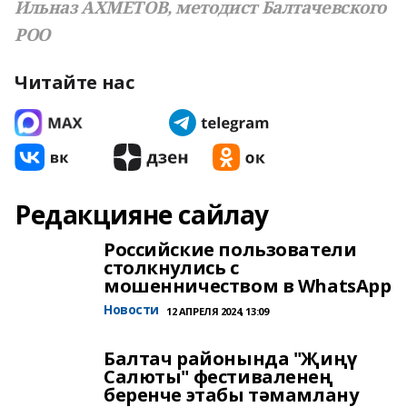
Ильназ АХМЕТОВ,
методист Балтачевского
РОО
Читайте нас
Редакцияне сайлау
Российские пользователи
столкнулись с
мошенничеством в WhatsApp
Новости
12 АПРЕЛЯ 2024, 13:09
Балтач районында "Җиңү
Салюты" фестиваленең
беренче этабы тәмамлану