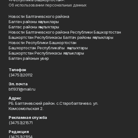
Об использовании персональных данных
Новости Балтачевского района
Балтач районы яңалыклары
Балтас районы яңылыҡтары
Новости Балтачевского района Республики Башкортостан
Башкортстан Республикасы Балтач районы яңалыклары
Новости Республики Башкортостан
Башҡортостан Республикаһы яңылыҡтары
Башкортстан Республикасы яңалыклары
Балтач районын увер
Телефон
(34753)20112
Эл. почта
bt1931@mail.ru
Адрес
РБ. Балтачевский район. с.Старобалтачево. ул.
Комсомольская 2.
Рекламная служба
(34753)21571
Редакция
(34753)21154