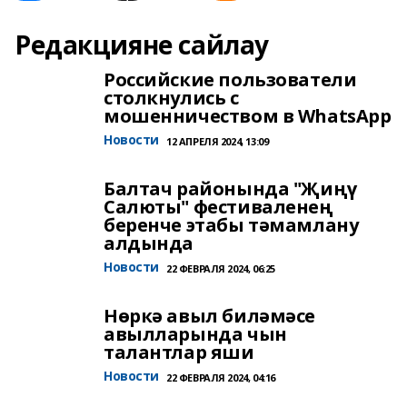
Редакцияне сайлау
Российские пользователи
столкнулись с
мошенничеством в WhatsApp
Новости
12 АПРЕЛЯ 2024, 13:09
Балтач районында "Җиңү
Салюты" фестиваленең
беренче этабы тәмамлану
алдында
Новости
22 ФЕВРАЛЯ 2024, 06:25
Нөркә авыл биләмәсе
авылларында чын
талантлар яши
Новости
22 ФЕВРАЛЯ 2024, 04:16