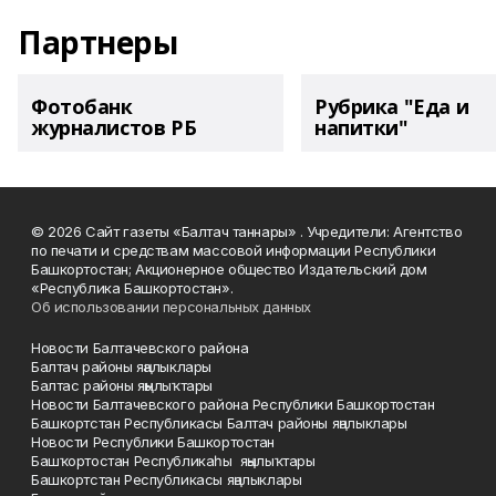
Партнеры
Фотобанк
Рубрика "Еда и
журналистов РБ
напитки"
© 2026 Сайт газеты «Балтач таннары» . Учредители: Агентство
по печати и средствам массовой информации Республики
Башкортостан; Акционерное общество Издательский дом
«Республика Башкортостан».
Об использовании персональных данных
Новости Балтачевского района
Балтач районы яңалыклары
Балтас районы яңылыҡтары
Новости Балтачевского района Республики Башкортостан
Башкортстан Республикасы Балтач районы яңалыклары
Новости Республики Башкортостан
Башҡортостан Республикаһы яңылыҡтары
Башкортстан Республикасы яңалыклары