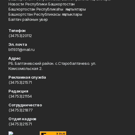
Новости Республики Башкортостан
Башҡортостан Республикаһы яңылыҡтары
Башкортстан Республикасы яңалыклары
Балтач районын увер
Телефон
(34753)20112
Эл. почта
bt1931@mail.ru
Адрес
РБ. Балтачевский район. с.Старобалтачево. ул.
Комсомольская 2.
Рекламная служба
(34753)21571
Редакция
(34753)21154
Сотрудничество
(34753)21877
Отдел кадров
(34753)21571