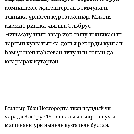
компаниясе җитештергән коммуналь
техника үрнәген күрсәткәннәр. Милли
киемдә рингка чыгып, Эльбрус
Нигъмәтуллин авыр йөк ташу техникасын
тартып кузгатып яңа дөнья рекорды куйган
һәм үзенеп пәһлеван титулын тагын да
югарырак күтәргән .
Былтыр Түбән Новгородта үткән шундый ук
чарада Эльбрус 15 тонналы чүп-чар ташучы
машинаны урыныннан кузгаткан булган.