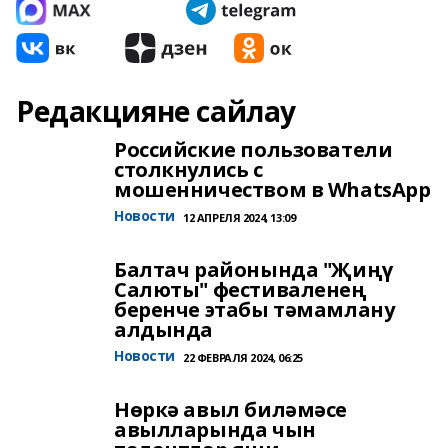
Редакцияне сайлау
Российские пользователи
столкнулись с
мошенничеством в WhatsApp
Новости
12 АПРЕЛЯ 2024, 13:09
Балтач районында "Җиңү
Салюты" фестиваленең
беренче этабы тәмамлану
алдында
Новости
22 ФЕВРАЛЯ 2024, 06:25
Нөркә авыл биләмәсе
авылларында чын