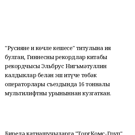
"Русиянең иң көчле кешесе" титулына ия
булган, Гиннесның рекордлар китабы
рекордчысы Эльбрус Нигъмәтуллин
калдыклар белән эш итүче төбәк
операторлары съездында 16 тонналы
мультилифтны урыныннан кузгаткан.
Биредә катнашучыларга "ТоргКомс-Груп"