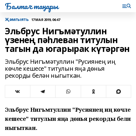
Балтач таңнары
Җәмгыять
17 МАЯ 2019, 06:47
Эльбрус Нигъмәтуллин
үзенең пәһлеван титулын
тагын да югарырак күтәргән
Эльбрус Нигъмәтуллин "Русиянең иң
көчле кешесе" титулын яңа дөнья
рекорды белән ныгыткан.
Эльбрус Нигъмәтуллин "Русиянең иң көчле
кешесе" титулын яңа дөнья рекорды белән
ныгыткан.