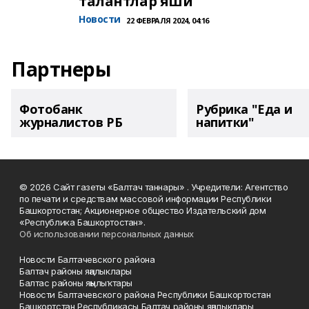
талантлар яши
Новости
22 ФЕВРАЛЯ 2024, 04:16
Партнеры
Фотобанк
Рубрика "Еда и
журналистов РБ
напитки"
© 2026 Сайт газеты «Балтач таннары» . Учредители: Агентство
по печати и средствам массовой информации Республики
Башкортостан; Акционерное общество Издательский дом
«Республика Башкортостан».
Об использовании персональных данных
Новости Балтачевского района
Балтач районы яңалыклары
Балтас районы яңылыҡтары
Новости Балтачевского района Республики Башкортостан
Башкортстан Республикасы Балтач районы яңалыклары