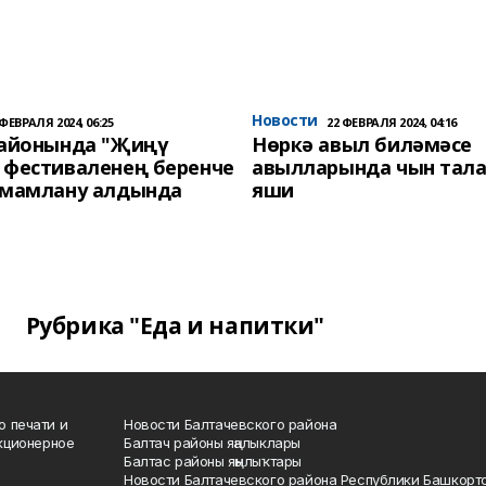
Новости
 ФЕВРАЛЯ 2024, 06:25
22 ФЕВРАЛЯ 2024, 04:16
районында "Җиңү
Нөркә авыл биләмәсе
 фестиваленең беренче
авылларында чын тала
әмамлану алдында
яши
Рубрика "Еда и напитки"
о печати и
Новости Балтачевского района
кционерное
Балтач районы яңалыклары
Балтас районы яңылыҡтары
Новости Балтачевского района Республики Башкорт