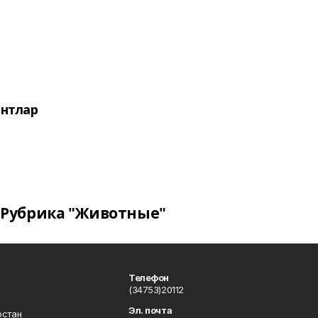
нтлар
Рубрика "Животные"
Телефон
(34753)20112
Эл. почта
остан