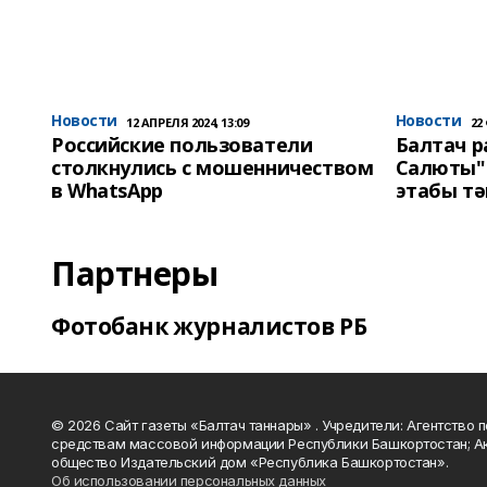
Новости
Новости
12 АПРЕЛЯ 2024, 13:09
22
Российские пользователи
Балтач 
столкнулись с мошенничеством
Салюты"
в WhatsApp
этабы т
Партнеры
Фотобанк журналистов РБ
© 2026 Сайт газеты «Балтач таннары» . Учредители: Агентство п
средствам массовой информации Республики Башкортостан; А
общество Издательский дом «Республика Башкортостан».
Об использовании персональных данных