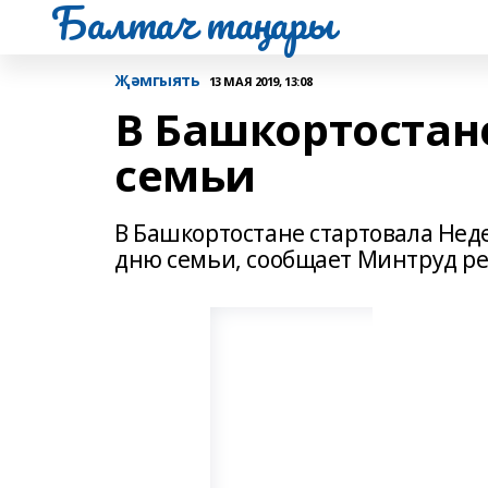
Балтач таңнары
Җәмгыять
13 МАЯ 2019, 13:08
В Башкортостан
семьи
В Башкортостане стартовала Не
дню семьи, сообщает Минтруд ре