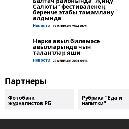
Балтач районында "Җиңү
Салюты" фестиваленең
беренче этабы тәмамлану
алдында
Новости
22 ФЕВРАЛЯ 2024, 06:25
Нөркә авыл биләмәсе
авылларында чын
талантлар яши
Новости
22 ФЕВРАЛЯ 2024, 04:16
Партнеры
Фотобанк
Рубрика "Еда и
журналистов РБ
напитки"