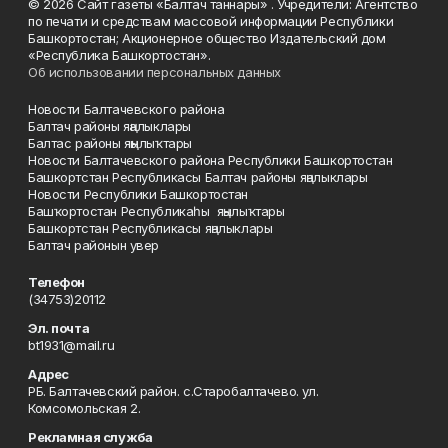
© 2026 Сайт газеты «Балтач таннары» . Учредители: Агентство
по печати и средствам массовой информации Республики
Башкортостан; Акционерное общество Издательский дом
«Республика Башкортостан».
Об использовании персональных данных
Новости Балтачевского района
Балтач районы яңалыклары
Балтас районы яңылыҡтары
Новости Балтачевского района Республики Башкортостан
Башкортстан Республикасы Балтач районы яңалыклары
Новости Республики Башкортостан
Башҡортостан Республикаһы яңылыҡтары
Башкортстан Республикасы яңалыклары
Балтач районын увер
Телефон
(34753)20112
Эл. почта
bt1931@mail.ru
Адрес
РБ. Балтачевский район. с.Старобалтачево. ул.
Комсомольская 2.
Рекламная служба