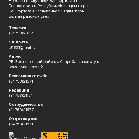
Новости Республики Башкортостан
Башҡортостан Республикаһы яңылыҡтары
Башкортстан Республикасы яңалыклары
Балтач районын увер
Телефон
(34753)20112
Эл. почта
bt1931@mail.ru
Адрес
РБ. Балтачевский район. с.Старобалтачево. ул.
Комсомольская 2.
Рекламная служба
(34753)21571
Редакция
(34753)21154
Сотрудничество
(34753)21877
Отдел кадров
(34753)21571