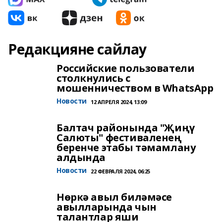
Редакцияне сайлау
Российские пользователи
столкнулись с
мошенничеством в WhatsApp
Новости
12 АПРЕЛЯ 2024, 13:09
Балтач районында "Җиңү
Салюты" фестиваленең
беренче этабы тәмамлану
алдында
Новости
22 ФЕВРАЛЯ 2024, 06:25
Нөркә авыл биләмәсе
авылларында чын
талантлар яши