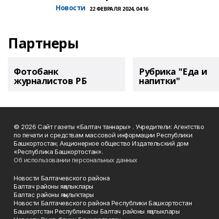
Новости
22 ФЕВРАЛЯ 2024, 04:16
Партнеры
Фотобанк
Рубрика "Еда и
журналистов РБ
напитки"
© 2026 Сайт газеты «Балтач таннары» . Учредители: Агентство
по печати и средствам массовой информации Республики
Башкортостан; Акционерное общество Издательский дом
«Республика Башкортостан».
Об использовании персональных данных
Новости Балтачевского района
Балтач районы яңалыклары
Балтас районы яңылыҡтары
Новости Балтачевского района Республики Башкортостан
Башкортстан Республикасы Балтач районы яңалыклары