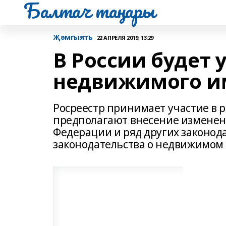
Балтач таңнары
Җәмгыять
22 АПРЕЛЯ 2019, 13:29
В России будет 
недвижимого и
Росреестр принимает участие в 
предполагают внесение изменени
Федерации и ряд других законод
законодательства о недвижимом