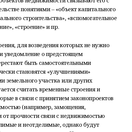
объектов недвижимости связывают его с
льстве понятиями – «объект капитального
тального строительства», «вспомогательное
ие», «строение» и пр.
оения, для возведения которых не нужно
ли уведомление о предстоящем
перестают быть самостоятельными
ески становятся «улучшениями»
ми земельного участка или других
ается считать временные строения и
орые в связи с принятием законопроектов
имостью (например, замощения,
ти от прочности связи с недвижимостью
лимые и неотделимые, однако будут