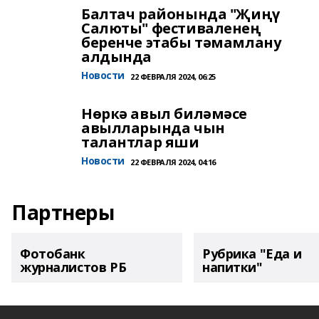
Балтач районында "Җиңү
Салюты" фестиваленең
беренче этабы тәмамлану
алдында
Новости
22 ФЕВРАЛЯ 2024, 06:25
Нөркә авыл биләмәсе
авылларында чын
талантлар яши
Новости
22 ФЕВРАЛЯ 2024, 04:16
Партнеры
Фотобанк
Рубрика "Еда и
журналистов РБ
напитки"