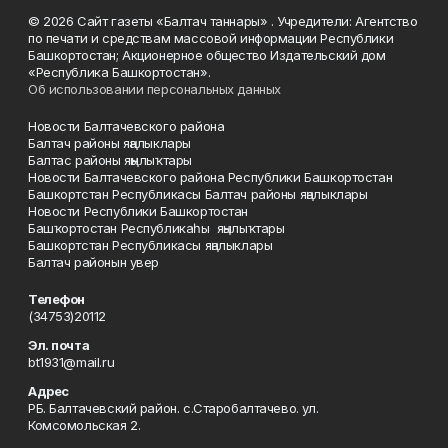
© 2026 Сайт газеты «Балтач таннары» . Учредители: Агентство
по печати и средствам массовой информации Республики
Башкортостан; Акционерное общество Издательский дом
«Республика Башкортостан».
Об использовании персональных данных
Новости Балтачевского района
Балтач районы яңалыклары
Балтас районы яңылыҡтары
Новости Балтачевского района Республики Башкортостан
Башкортстан Республикасы Балтач районы яңалыклары
Новости Республики Башкортостан
Башҡортостан Республикаһы яңылыҡтары
Башкортстан Республикасы яңалыклары
Балтач районын увер
Телефон
(34753)20112
Эл. почта
bt1931@mail.ru
Адрес
РБ. Балтачевский район. с.Старобалтачево. ул.
Комсомольская 2.