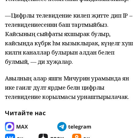
—Цифрлы телевидение килеп җитте дип IP –
телевидениесеннән баш тартмыйбыз.
Кайсының сыйфаты яхшырак булыр,
кайсында күбрәк һәм кызыклырак, күңелгә хуш
килгән каналлар булырын алдан белеп
булмый, — ди хуҗалар.
Авылның алар яшәгән Мичурин урамында янә
ике гаиләгә дәүләт ярдәме белән цифрлы
телевидение корылмасы урнаштырылачак.
Читайте нас