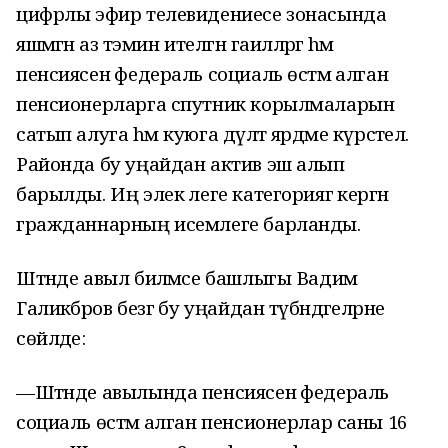
цифрлы эфир телевидениесе зонасында
яшәмәгән аз тәэмин ителгән гаиләләргә hәм
пенсиясенә федераль социаль өстәмә алган
пенсионерларга спутник корылмаларын
сатып алуга hәм куюга дәүләт ярдәме күрсәтелә.
Районда бу уңайдан актив эш алып
барылды. Иң элек әлеге категориягә кергән
гражданнарның исемлеге барланды.
Штәнде авыл биләмәсе башлыгы Вадим
Галиәкбәров безгә бу уңайдан түбәндәгеләрне
сөйләде:
—Штәнде авылында пенсиясенә федераль
социаль өстәмә алган пенсионерлар саны 16