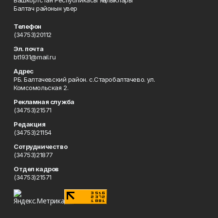
Башкортстан Республикасы яңалыклары
Балтач районын увер
Телефон
(34753)20112
Эл. почта
bt1931@mail.ru
Адрес
РБ. Балтачевский район. с.Старобалтачево. ул.
Комсомольская 2.
Рекламная служба
(34753)21571
Редакция
(34753)21154
Сотрудничество
(34753)21877
Отдел кадров
(34753)21571