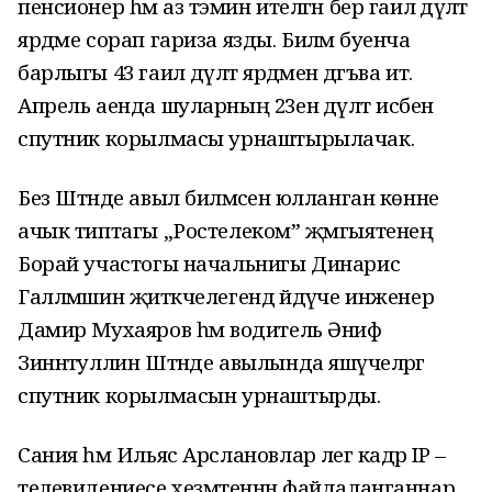
пенсионер һәм аз тәэмин ителгән бер гаилә дәүләт
ярдәме сорап гариза язды. Биләмә буенча
барлыгы 43 гаилә дәүләт ярдәменә дәгъва итә.
Апрель аенда шуларның 23енә дәүләт исәбенә
спутник корылмасы урнаштырылачак.
Без Штәнде авыл биләмәсенә юлланган көнне
ачык типтагы „Ростелеком” җәмгыятенең
Борай участогы начальнигы Динарис
Галләмшин җитәкчелегендә әйдәүче инженер
Дамир Мухаяров һәм водитель Әниф
Зиннәтуллин Штәнде авылында яшәүчеләргә
спутник корылмасын урнаштырды.
Сания һәм Ильяс Арслановлар әлегә кадәр IP –
телевидениесе хезмәтеннән файдаланганнар.