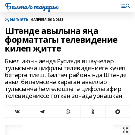
Балтач таңнары
Җәмгыять
9 АПРЕЛЯ 2019, 06:33
Штәнде авылына яңа
форматтагы телевидение
килеп җитте
Быел июнь аенда Русиядә яшәүчеләр
тулысынча цифрлы телевидениегә күчеп
бетәргә тиеш. Балтач районында Штәнде
авыл биләмәсенә караган авыллар
тулысынча һәм өлешләтә цифрлы эфир
телевидениесе тоткан зонада урнашкан.