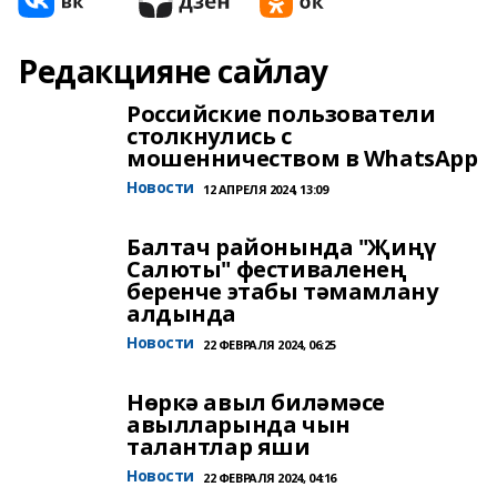
Редакцияне сайлау
Российские пользователи
столкнулись с
мошенничеством в WhatsApp
Новости
12 АПРЕЛЯ 2024, 13:09
Балтач районында "Җиңү
Салюты" фестиваленең
беренче этабы тәмамлану
алдында
Новости
22 ФЕВРАЛЯ 2024, 06:25
Нөркә авыл биләмәсе
авылларында чын
талантлар яши
Новости
22 ФЕВРАЛЯ 2024, 04:16