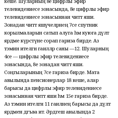
кеше. Шуларның 8е цифрлы эфир
телевидениесе зонасында, 8е цифрлы эфир
телевидениесе зонасыннан читтә яши.
Зонадан читтә яшәүчеләрнең 7се спутник
корылмаларын сатып алуга hәм куюга дәүләт
ярдәме күрсәтүне сорап гариза бирде. Аз
тәэмин ителгән гаиләләр саны —12. Шуларның
4се — цифрлы эфир телевидениесе
зонасында, 8е зонадан читтә яши.
Соңгыларының 7се гариза бирде. Мата
авылында пенсионерлар 18 кеше, алар
барысы да цифрлы эфир телевидениесе
зонасын
нан читтә яши һәм 15е гариза бирде.
Аз тәэмин ителгән 11 гаиләнең барысы да дәүләт
ярдәменә дәгъва итә. Әрдәгеш авылында 2