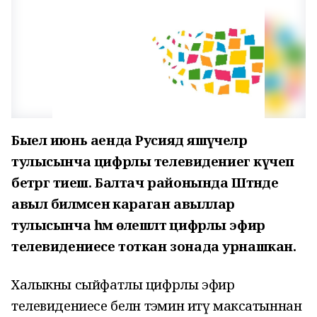
Быел июнь аенда Русиядә яшәүчеләр
тулысынча цифрлы телевидениегә күчеп
бетәргә тиеш. Балтач районында Штәнде
авыл биләмәсенә караган авыллар
тулысынча һәм өлешләтә цифрлы эфир
телевидениесе тоткан зонада урнашкан.
Халыкны сыйфатлы цифрлы эфир
телевидениесе белән тәэмин итү максатыннан