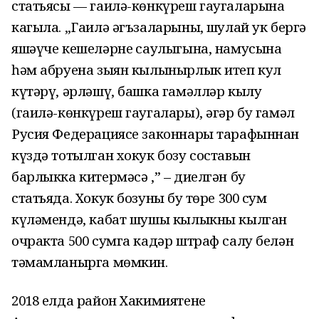
статьясы — гаилә-көнкүреш гаугаларына
кагыла. „Гаилә әгъзаларының, шулай ук бергә
яшәүче кешеләрнең саулыгына, намусына
һәм абруена зыян кылынырлык итеп кул
күтәрү, әрләшү, башка гамәлләр кылу
(гаилә-көнкүреш гаугалары), әгәр бу гамәл
Русия Федерациясе законнары тарафыннан
күздә тотылган хокук бозу составын
барлыкка китермәсә ,” – диелгән бу
статьяда. Хокук бозуның бу төре 300 сум
күләмендә, кабат шушы кылыкны кылган
очракта 500 сумга кадәр штраф салу белән
тәмамланырга мөмкин.
2018 елда район Хакимиятенең