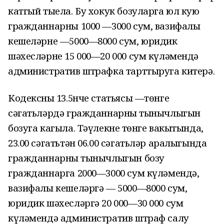
катгый тыела. Бу хокук бозуларга юл кую
гражданнарны 1000 —3000 сум, вазифалы
кешеләрне —5000—8000 сум, юридик
шәхесләрне 15 000—20 000 сум күләмендә
административ штрафка тарттыруга китерә.
Кодексның 13.5нче статьясы —төнге
сәгатьләрдә гражданнарның тынычлыгын
бозуга кагыла. Тәүлекнең төнге вакытында,
23.00 сәгатьтән 06.00 сәгатьләр аралыгында
гражданнарның тынычлыгын бозу
гражданнарга 2000—3000 сум күләмендә,
вазифалы кешеләргә — 5000—8000 сум,
юридик шәхесләргә 20 000—30 000 сум
күләмендә административ штраф салу