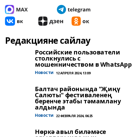
Редакцияне сайлау
Российские пользователи
столкнулись с
мошенничеством в WhatsApp
Новости
12 АПРЕЛЯ 2024, 13:09
Балтач районында "Җиңү
Салюты" фестиваленең
беренче этабы тәмамлану
алдында
Новости
22 ФЕВРАЛЯ 2024, 06:25
Нөркә авыл биләмәсе