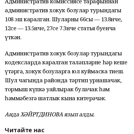
Административ комиссиясе тарафыннан
административ хокук бозулар турындагы
108 эш каралган. Шуларның 66сы — 13.8нче,
12се — 13.5нче, 27се 7.3нче статья буенча
үткән.
Административ хокук бозулар турындагы
кодексларда каралган таләпләрне һәр кеше
үтәргә, хокук бозуларга юл куймаска тиеш.
Шул чагында районда тәртип урнашачак,
тормыш күпкә уңайлырак булачак һәм
һәммәбезгә шатлык кына китерәчәк.
Аида ХӘЙРТДИНОВА язып алды.
Читайте нас