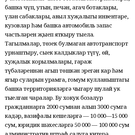
башка чүп, утын, печән, агач ботаклары,
үлән сабаклары, авыл хуҗалыгы инвентаре,
кузовлар һәм башка автомобиль запас
частьләрен җыеп яткыру тыела.
Тагылмалар, төзек булмаган автотранспорт
урнаштыру, сыек калдыклар түгү, өй,
хуҗалык корылмалары, гараж
түбәләреннән агып төшкән эрегән кар һәм
яңгыр суларын урамга, гомум кулланыштагы
башка территорияләргә чыгару шулай ук
тыелган чаралар. Бу хокук бозалур
гражданнарга 2000 сумнан алып 3000 сумга
кадәр, вазифалы кешеләргә — 10 000—15 000
сум, юридик шәхесләргә 50 000 — 100 000 сум
административ штраф салуга китерә.