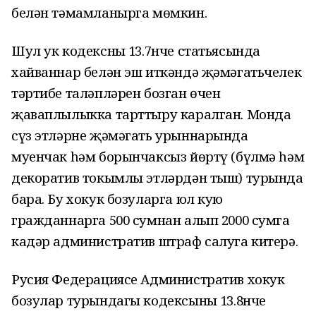
белән тәмамланырга мөмкин.
Шул ук кодексның 13.7нче статьясында
хайваннар белән эш иткәндә җәмәгатьчелек
тәртибе таләпләрен бозган өчен
җаваплылыкка тарттыру каралган. Монда
сүз этләрне җәмәгать урыннарында
муенчак һәм борынчаксыз йөртү (бүлмә һәм
декоратив токымлы этләрдән тыш) турында
бара. Бу хокук бозуларга юл кую
гражданнарга 500 сумнан алып 2000 сумга
кадәр административ штраф салуга китерә.
Русия Федерациясе Административ хокук
бозулар турындагы кодексының 13.8нче