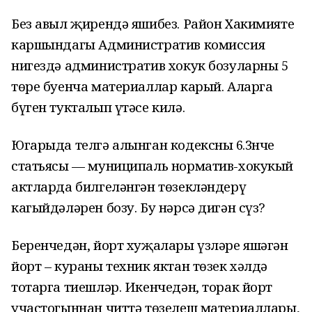
Без авыл җирендә яшибез. Район Хакимияте
каршындагы Административ комиссия
нигездә административ хокук бозуларның 5
төре буенча материаллар карый. Аларга
бүген тукталып үтәсе килә.
Югарыда телгә алынган кодексның 6.3нче
статьясы — муниципаль норматив-хокукый
актларда билгеләнгән төзекләндерү
кагыйдәләрен бозу. Бу нәрсә дигән сүз?
Беренчедән, йорт хуҗалары үзләре яшәгән
йорт – кураны техник яктан төзек хәлдә
тотарга тиешләр. Икенчедән, торак йорт
участогыннан читтә төзелеш материаллары,