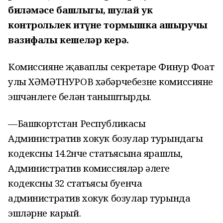
биләмәсе башлыгы, шулай ук
контрольлек итүне тормышка ашыручы
вазифалы кешеләр керә.
Комиссиянең җаваплы секретаре Финур Фоат
улы ХӘМӘТНУРОВ хәбәрчебезне комиссиянең
эшчәнлеге белән таныштырды.
—Башкортстан Республикасы
Административ хокук бозулар турындагы
кодексның 14.2нче статьясына ярашлы,
Административ комиссияләр әлеге
кодексның 32 статьясы буенча
административ хокук бозулар турында
эшләрне карый.