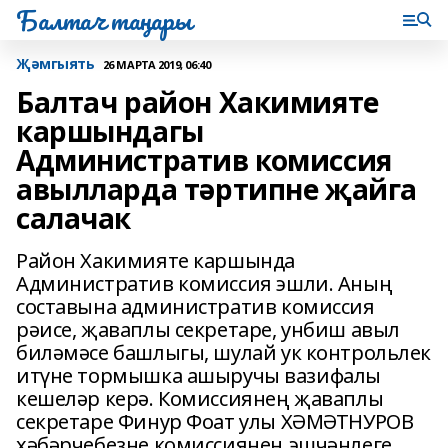
Балтач таңнары
Җәмгыять
26 МАРТА 2019, 06:40
Балтач район Хакимияте
каршындагы
Административ комиссия
авылларда тәртипне җайга
салачак
Район Хакимияте каршында
Административ комиссия эшли. Аның
составына административ комиссия
рәисе, җаваплы секретаре, унбиш авыл
биләмәсе башлыгы, шулай ук контрольлек
итүне тормышка ашыручы вазифалы
кешеләр керә. Комиссиянең җаваплы
секретаре Финур Фоат улы ХӘМӘТНУРОВ
хәбәрчебезне комиссиянең эшчәнлеге