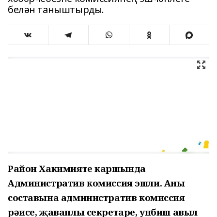
белән таныштырды.
Район Хакимияте каршында
Административ комиссия эшли. Аның
составына административ комиссия
рәисе, җаваплы секретаре, унбиш авыл