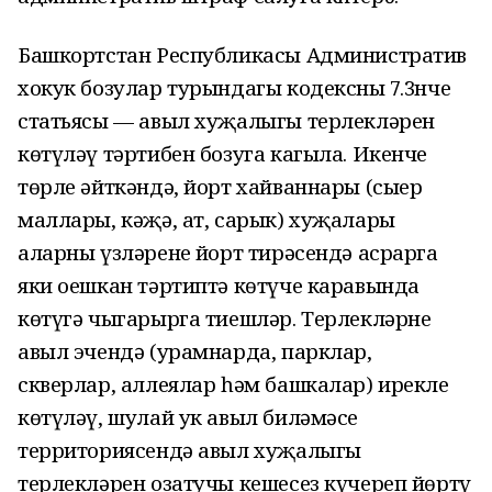
Башкортстан Республикасы Административ
хокук бозулар турындагы кодексның 7.3нче
статьясы — авыл хуҗалыгы терлекләрен
көтүләү тәртибен бозуга кагыла. Икенче
төрле әйткәндә, йорт хайваннары (сыер
маллары, кәҗә, ат, сарык) хуҗалары
аларны үзләренең йорт тирәсендә асрарга
яки оешкан тәртиптә көтүче каравында
көтүгә чыгарырга тиешләр. Терлекләрне
авыл эчендә (урамнарда, парклар,
скверлар, аллеялар һәм башкалар) ирекле
көтүләү, шулай ук авыл биләмәсе
территориясендә авыл хуҗалыгы
терлекләрен озатучы кешесез күчереп йөртү