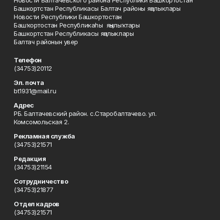
Новости Балтачевского района Республики Башкортостан
Башкортстан Республикасы Балтач районы яңалыклары
Новости Республики Башкортостан
Башҡортостан Республикаһы яңылыҡтары
Башкортстан Республикасы яңалыклары
Балтач районын увер
Телефон
(34753)20112
Эл. почта
bt1931@mail.ru
Адрес
РБ. Балтачевский район. с.Старобалтачево. ул.
Комсомольская 2.
Рекламная служба
(34753)21571
Редакция
(34753)21154
Сотрудничество
(34753)21877
Отдел кадров
(34753)21571