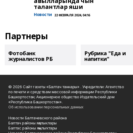
авылларында чын
талантлар яши
Новости
22 ФЕВРАЛЯ 2024, 04:16
Партнеры
Фотобанк
Рубрика "Еда и
журналистов РБ
напитки"
© 2026 Сайт газеты «Балтач таннары» . Учредители: Агентство
по печати и средствам массовой информации Республики
Башкортостан; Акционерное общество Издательский дом
«Республика Башкортостан».
Об использовании персональных данных
Новости Балтачевского района
Балтач районы яңалыклары
Балтас районы яңылыҡтары